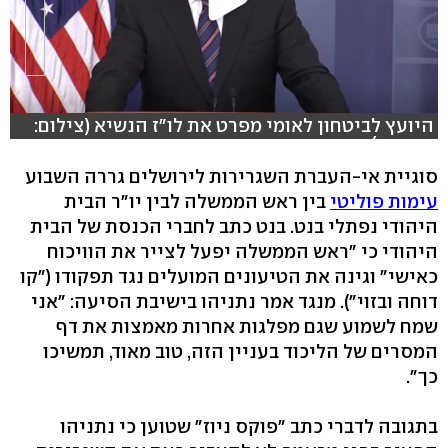
היועץ לביטחון לאומי מפרט את לו"ז הנשיא (צילום:
רויטרס)
סוגיית אי-העברת השגרירות לירושלים גררה השבוע
עימות פוליטי
בין ראש הממשלה לבין יו"ר הבית
היהודי נפתלי בנט. בנט כתב לחברי הכנסת של הבית
היהודי כי "ראש הממשלה יפעל לצייר את הוויכוח
כאישי" וגינה את הטיעונים המועלים נגד תפקודו ("קו
דוחה ובזוי"). מנגד אמר נתניהו בישיבת הסיעה: "אני
שמח לשמוע שגם מפלגות אחרות מאמצות את דף
המסרים של הליכוד בעניין הזה, טוב מאוד, תמשיכו
כך".
בתגובה לדברי כתב "פוקס ניוז" שטוען כי נתניהו