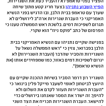
הפציר בפני טראמפ לא להעביר כעת את השגרירות,
הפיץ השבוע נתניהו
בצעד חריג קטע מתוך שיחה
שערך עם טראמפ בבית הלבן, ובו הדגיש בפני הנשיא
האמריקני כי העברת שגרירות ארה"ב לירושלים לא
תגרום לשפיכות דמים. בלשכת ראש הממשלה טענו כי
הפרסום של כתב "פוקס ניוז" הוא שקרי.
בפגישה שקיים נתניהו עם הנשיא האמריקני בבית
הלבן בפברואר, צוין כי "ראש הממשלה נשאל על
השגרירות והסביר שהדבר (העברת השגרירות) לא
יגרום לשפיכות דמים באזור, כמו שמפחידים אותו (את
הנשיא טראמפ)".
השגריר רון דרמר הסביר בשיחת ההכנה שקיים עם
היועץ לביטחון לאומי לשעבר מייקל פלין בינואר כי
"העברת השגרירות תעזור לקדם את השלום ולא
להיפך. זה ישדר את המסר שאנחנו בירושלים כדי
להישאר. העברת השגרירות תכריח את הצד השני