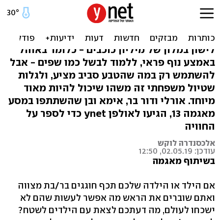
"במסע הכרתי את אימא הרבה
יותר טוב"
לישון במלון של מיליון כוכבים - כלומר באוהל
באמצע נוף פראי, ללמוד לבשל כמו שפים - אבל
להשתמש רק במה שהטבע סביב מציע, ולגלות
שטיול משפחתי זה משהו שיכול להיות מאוד
מיוחד. אורלי ודור בר, אימא ובן שהשתתפו במסע
מאגמה 13, הגיעו לאולפן ynet כדי לספר על
החוויה
אלכסנדרה לוקש
עודכן: 02.05.19, 12:50
בשיתוף מאגמה
אם הילד או הילדה שלכם תכף חוגגים בר/בת מצווה
ואתם שוברים את הראש מה אפשר לעשות שהם לא
ישכחו לעולם, מה דעתכם לצאת עם הילדים לשטח?