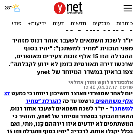
"תרגיל שיווקי במחיר
למשתכן - אלפי זוגות קנו
דירה תיאורטית"
יו"ר לשכת השמאים לשעבר אוהד דנוס מזהיר
מפני תוכנית "מחיר למשתכן": "יהיו בסוף
ההגרלה הזו 15 אלף זוגות צעירים מאושרים,
שרכשו דירה תאורטית בזמן לא ידוע לקבלתה".
צפו בראיון במשדר המיוחד של ynet
אלכסנדרה לוקש ומורן אזולאי
פורסם: 04.07.17, 12:40
יום לאחר שמשרדי האוצר והשיכון דיווחו כי כמעט
37
אלף משתתפים
נרשמו עד כה
להגרלת "מחיר
למשתכן
" - יו"ר לשכת השמאים לשעבר אוהד דנוס,
התארח הבוקר במשדר המיוחד של ynet, והזהיר כי
המשתתפים לא יודעים איזו דירה הם קנו, מתי, ואם
בכלל יקבלו אותה. לדבריו: "יהיו בסוף ההגרלה הזו 15