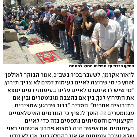
הווקף הכריז על תפילות מחוץ למתחם
ליאור אקרמן, לשעבר בכיר בשב"כ, אמר הבוקר לאולפן
ynet כי מי שרוצה לאיים בעימות דמים לא צריך תירוץ.
"מי שיש לו אינטרס לאיים עלינו בעימותי דמים ימצא
את התירוץ לכך, בין אם בהצבת מגנומטרים ובין אם
בתירוצים אחרים", הסביר. "ברור שברגע שמציבים
מגנומטרים זה הופך לנפיץ כי הגורמים האיסלאמיים
הקיצוניים והמסיתים נתפסים בזה כדי לאיים
בעימותים. אם אפשר היה למצוא פתרון אבטחתי ראוי
שלא יעורר עימותים אז אני בהחלט בעד. אני לא יודע