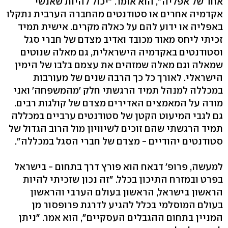
אחד של אפליה", הוא אומר. "יכול להיות שאנשי
אקדמיה אחרים או סטודנטים מהחברה הערבית נתקלו
באפליה או ידוע להם על כאלה מקרים. אישית תמיד
זכיתי ליחס מאוד מכובד ואדיב מצדם של חברי סגל
וסטודנטים באקדמיה הישראלית, גם מאלה שנוטים
שמאלה וגם מאלה שמזהים את עצמם בלבו של הימין
הישראלי. לאורך כל כך הרבה שנים של מעורבות
במכללה למנהל תמיד הרגשתי חלק 'מהמשפחה' ואני
מודה על המאמצים האדירים מצדם של קולגות רבים.
גם לגבי המיעוט הקטן של סטודנטים ערביים במכללה
תמיד הרגשתי שהם זוכים לשיוויון מול הרוב הגדול של
סטודנטים יהודיים - מצדם של חברי הסגל במכללה".
למעשה, פרופ' דבאח הוא פורץ דרך בתחום - בישראל
בפרט ובמזרח התיכון בכלל. "זה נכון שזכיתי להיות
הראשון בישראל, הראשון בעולם הערבי והראשון
בעולם המוסלמי בכלל להגיע לדרגת פרופסור מן
המניין בתחום ההגבלים העסקיים", הוא אמר. "ניתן