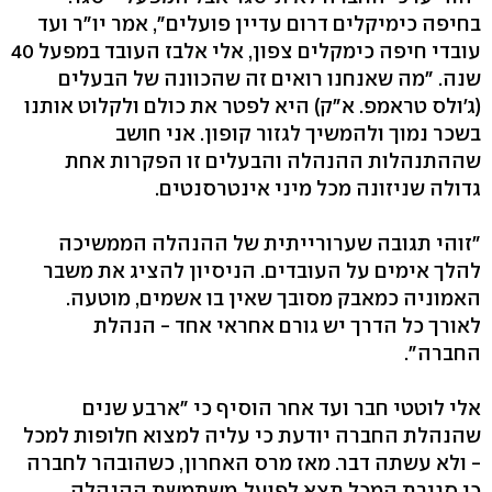
בחיפה כימיקלים דרום עדיין פועלים", אמר יו"ר ועד
עובדי חיפה כימקלים צפון, אלי אלבז העובד במפעל 40
שנה. "מה שאנחנו רואים זה שהכוונה של הבעלים
(ג'ולס טראמפ. א"ק) היא לפטר את כולם ולקלוט אותנו
בשכר נמוך ולהמשיך לגזור קופון. אני חושב
שההתנהלות ההנהלה והבעלים זו הפקרות אחת
גדולה שניזונה מכל מיני אינטרסנטים.
"זוהי תגובה שערורייתית של ההנהלה הממשיכה
להלך אימים על העובדים. הניסיון להציג את משבר
האמוניה כמאבק מסובך שאין בו אשמים, מוטעה.
לאורך כל הדרך יש גורם אחראי אחד - הנהלת
החברה".
אלי לוטטי חבר ועד אחר הוסיף כי "ארבע שנים
שהנהלת החברה יודעת כי עליה למצוא חלופות למכל
- ולא עשתה דבר. מאז מרס האחרון, כשהובהר לחברה
כי סגירת המכל תצא לפועל, משתמשת ההנהלה