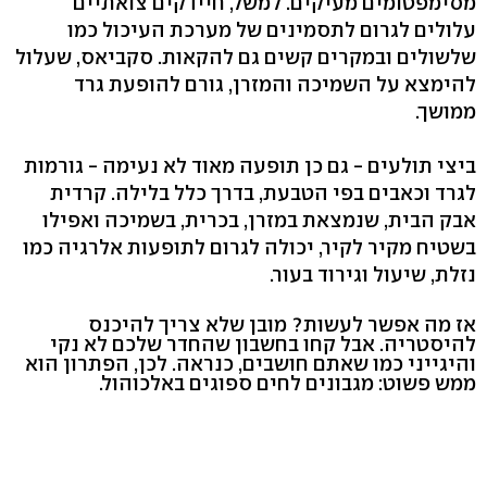
מסימפטומים מעיקים. למשל, חיידקים צואתיים
עלולים לגרום לתסמינים של מערכת העיכול כמו
שלשולים ובמקרים קשים גם להקאות. סקביאס, שעלול
להימצא על השמיכה והמזרן, גורם להופעת גרד
ממושך.
ביצי תולעים - גם כן תופעה מאוד לא נעימה - גורמות
לגרד וכאבים בפי הטבעת, בדרך כלל בלילה. קרדית
אבק הבית, שנמצאת במזרן, בכרית, בשמיכה ואפילו
בשטיח מקיר לקיר, יכולה לגרום לתופעות אלרגיה כמו
נזלת, שיעול וגירוד בעור.
אז מה אפשר לעשות? מובן שלא צריך להיכנס
להיסטריה. אבל קחו בחשבון שהחדר שלכם לא נקי
והיגייני כמו שאתם חושבים, כנראה. לכן, הפתרון הוא
ממש פשוט: מגבונים לחים ספוגים באלכוהול.