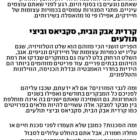
שאתם נוגעים בו בסוף היום, רגע לפני שאתם עוצמים
עיניים. מתגי המנורות עמוסים בכמויות עצומות של
חיידקים, אפילו פי 10 מהאסלה בשירותים.
קרדית אבק הבית, סקביאס וביצי
תולעים
הפריט השני הכי מזוהם הוא שלט הטלוויזיה, שגם
עליו יש כמויות עצומות של חיידקים ונגיפים. אגב,
השלט הרחוק בלט לרעה גם במחקרים שבדקו את רמת
הזיהום בבתים פריים. עוד פריטים מזוהמים ביותר הם
הידיות בחדרי האמבטיה ובדלת הכניסה, הווילונות
והטלפונים.
ומה לגבי המזרנים? אם לא ידעתם, שכבו עליהם
לפניכם כל המבקרים בחודשים ואפילו בשנים
האחרונות. גם השמיכה שאתם ישנים בה אינה מוחלפת
בין מבקר למבקר. אלה עשויים להיות מלאים בפרזיטים
כמו קרדית אבק הבית, סקביאס וביצי תולעים.
ומה הסכנות? כמובן שלא תעמדו לפני סכנת חיים או
מחלה חמורה, אבל אתם בהחלט עלולים לסבול