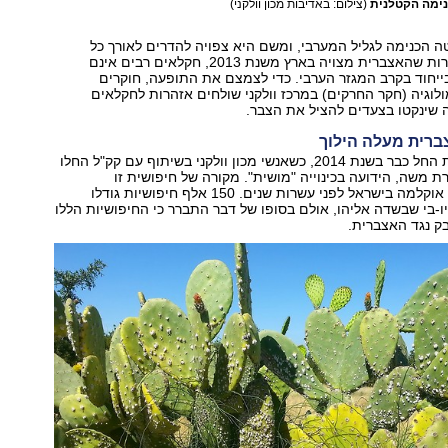
נימה הקטלנית
(צילום: באדיבות מכון וולקני)
 הכנימה לגליל המערבי, ומשם היא צפויה להדרים לאורך כל
שפלת החוף. למרות שהאצברית מצויה בארץ משנת 2013, חקלאים רבים אינם
ייחוד בקרב המגזר הערבי. כדי לצמצם את התופעה, חוקרים
וגיה (חקר החרקים) במרכז וולקני שולחים אזהרות לחקלאים
 שינקטו בצעדים להציל את הצבר.
רית מעלה הילוך
המאבק באצברית החל כבר בשנת 2014, כשאנשי מכון וולקני בשיתוף עם קק"ל החלו
ת משה, הידועה בכינוייה "מושית". מקורה של חיפושית זו
באוסטרליה והיא אוקלמה בישראל לפני עשרות שנים. 150 אלף חיפושיות גודלו
-בי שבשדה אליהו, אולם בסופו של דבר התברר כי החיפושיות הללו
בק נגד האצברית.