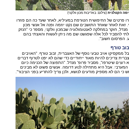
נימה הקטלנית
(צילום: באדיבות מכון וולקני)
ו פרטים של החיפושית הטורפת במעיליא, לאחר שעד כה הם פוזרו
. זאת לאחר שאחד התושבים שם נקט יוזמה ופנה אל אנשי מכון
י מנדל, חוקר במחלקה לאנטומולוגיה שבמכון וולקני, מספר כי "הנזק
י להסביר לכל אלה שפגשנו שם מה ניתן לעשות והאצתי בהם
. הפרסום חשוב".
וב טורף
ל ממקסיקו אויב טבעי נוסף של האצברית, זבוב טורף. "האויבים
רית צריכים להיות מאוד ייחודיים כדי שהם לא יפנו לטרוף דברים
 רוצים שיטרפו", מסביר פרופ' מנדל. "התפוצה של הכנימה כיום
 המערבי. אבל היא מתחילה לנוע דרומה. אנשים פשוט לא מבינים
כי הם לא מספיק מודעים לנושא, ולכן צריך להתריע בפני הציבור".