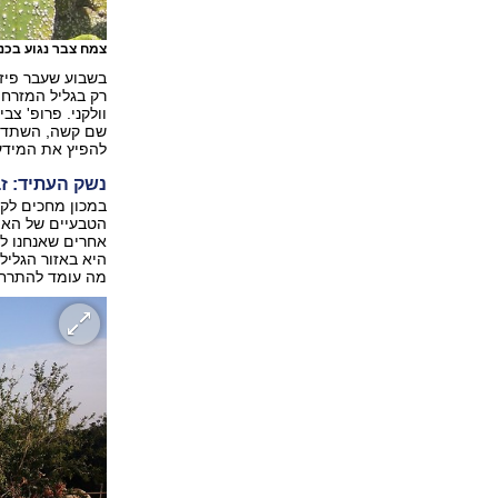
צמח צבר נגוע בכ
בשבוע שעבר פיזר
רק בגליל המזרחי
וולקני. פרופ' צב
שם קשה, השתדלת
להפיץ את המידע
נשק העתיד: זב
במכון מחכים לקב
הטבעיים של האצב
אחרים שאנחנו לא
היא באזור הגליל
מה עומד להתרחש 