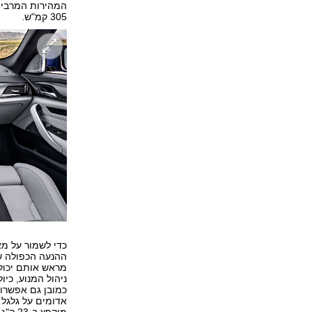
305 קמ"ש.
כדי לשמור על מא
מראש אותם יכול 
ניהול המנוע, כי
אדומים על גלגל
מוקפץ ב-23 ק"ג (ומעלים את המחיר באופן ניכר).