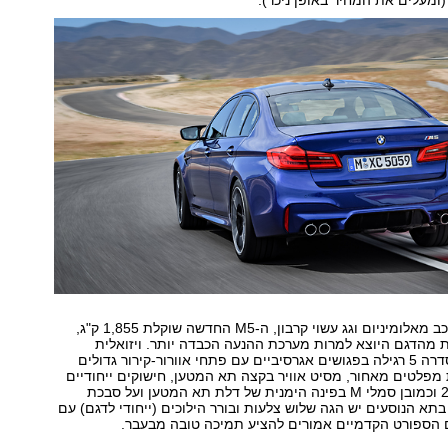
תודות לחלקי מרכב מאלומיניום וגג עשוי קרבון, ה-M5 החדשה שוקלת 1,855 ק"ג,
ג פחות מהדגם היוצא למרות מערכת ההנעה הכבדה יותר. ויזואלית
נבדלת ה-M5 מסדרה 5 רגילה בפגושים אגרסיביים עם פתחי אוורור-קירור גדולים
 מפלטים מאחור, מסיט אוויר בקצה תא המטען, חישוקים ייחודיים
בקוטר "19 או "20 וכמובן סמלי M בפינה הימנית של דלת תא המטען ועל סבכת
בתא הנוסעים יש הגה שלוש צלעות ובורר הילוכים (ייחודי לדגם) עם