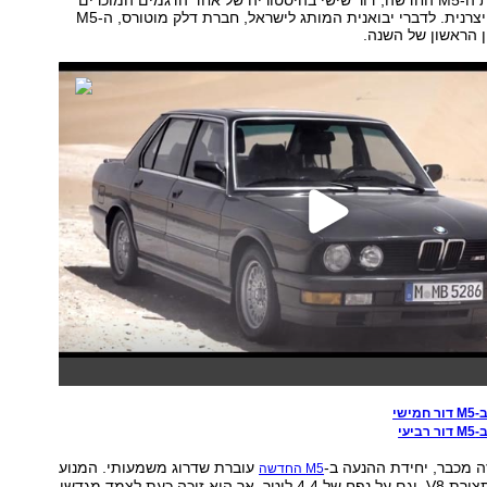
ב.מ.וו חושפת את ה-M5 החדשה, דור שישי בהיסטוריה של אחד הדגמים המוכרים
והמוערכים של היצרנית. לדברי יבואנית המותג לישראל, חברת דלק מוטורס, ה-M5
 הראשון של השנה.
ישי
יעי
 מכבר, יחידת ההנעה ב-
עוברת שדרוג משמעותי. המנוע
M5 החדשה
שומר אמנם על תצורת V8, וגם על נפח של 4.4 ליטר, אך הוא זוכה כעת לצמד מגדשי