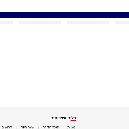
כלים ושירותים
מניות
שער הדולר
שער היורו
דרושים
|
|
|
|