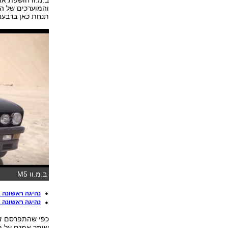
תנחת כאן ברבעון
ב.מ.וו M5
נהיגה ראשונה ב-M5 דור חמ
נהיגה ראשונה ב-M5 דור רב
כפי שהתפרסם זה