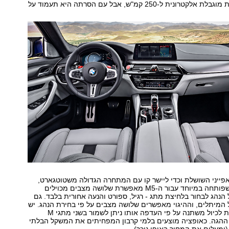
המהירות המרבית מוגבלת אלקטרונית ל-250 קמ"ש, אבל עם הסרתה היא תעמוד על
פייני השושלת וכדי ליישר קו עם המתחרה הגדולה משטוטגארט,
ההנעה הכפולה שפותחה במיוחד עבור ה-M5 מאפשרת שלושה מצבים מכוילים
הנהג לבחור בלחיצת מתג - רגיל, ספורט והנעה אחורית בלבד. גם
ול המיתלים, וההיגוי מאפשרים שלושה מצבים על פי בחירת הנהג. יש
כמובן גם אפשרות לכיול משתנה על פי העדפה אותו ניתן לשמור בשני מתגי M
 ההגה. כאופציה מוצעים בלמי קרבון המפחיתים את המשקל הבלתי