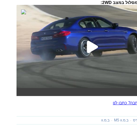
ה? כתבו לנו
רס
ב.מ.וו M5
ב.מ.וו