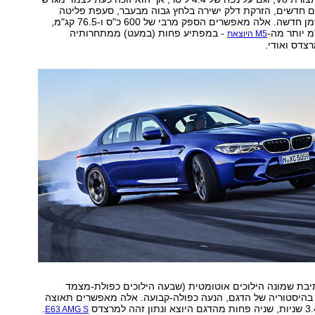
יים חדשים, הזרקת דלק ישירה בלחץ גבוה מבעבר, סעפת פליטה
שונה ומשאבת שמן חדשה. אלה מאפשרים הספק מרבי של 600 כ"ס ו-76.5 קג"מ,
- במפתיע פחות (במעט) ממתחרותיה
M5 היוצאת
צדס ואודי.
יבת שמונה הילוכים אוטומטית (שבעה הילוכים כפולת-מצמד
 בהיסטוריה של הדגם, הנעה כפולה-קבועה. אלה מאפשרים תאוצה
.
E63 AMG S