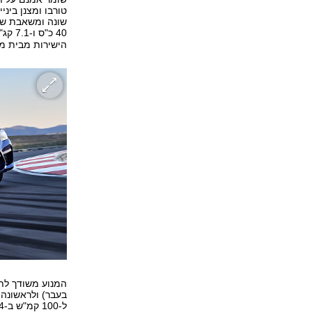
טורבו ומצנן בינ
40 כ"ס ו-7.1 קג"מ יותר מה-
הישירות מבית מר
המנוע משודך לת
בעבר) ולראשונה
ל-100 קמ"ש ב-3.4 שניות, שניה פחות מהדגם היוצא ונתון זהה למרצדס