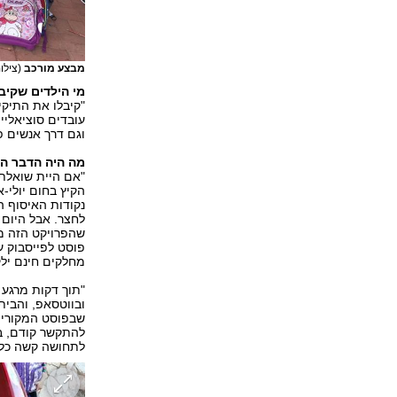
מבצע מורכב
(צילו
מי הילדים שקיב
"קיבלו את התיקי
עובדים סוציאליים
וגם דרך אנשים פ
מה היה הדבר ה
"אם היית שואלת 
הקיץ בחום יולי-א
נקודות האיסוף ה
לחצר. אבל היום 
שהפרויקט הזה מ
פוסט לפייסבוק 
מחלקים חינם ילק
"תוך דקות מרגע
ובווטסאפ, והבית 
שבפוסט המקורי לא
להתקשר קודם, בי
לתחושה קשה כל 