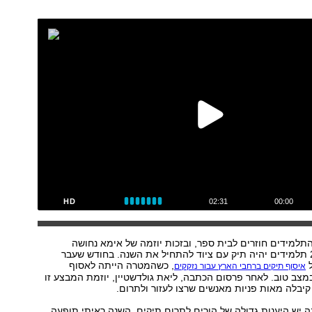
HD
02:31
00:00
תלמידים חוזרים לבית ספר, ובזכות יוזמה של אימא נחושה
במיוחד, ל-2,000 תלמידים יהיה תיק עם ציוד להתחיל את השנה. בחודש שעבר
ל
, כשהמטרה הייתה לאסוף
איסוף תיקים ברחבי הארץ עבור נזקקים
יקים במצב טוב. לאחר פרסום הכתבה, ליאת גולדשטיין, יוזמת המבצע זו
יבלה מאות פניות מאנשים שרצו לעזור ולתרום.
 יש היענות גדולה של הורים לתרום תיקים, השנה ראיתי תופעה