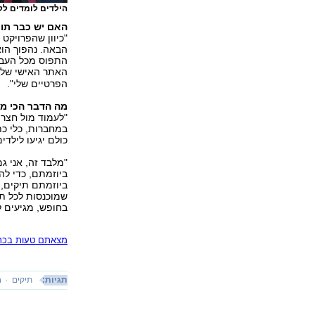
הילדים לומדים ל
האם יש כבר תו
"כיוון שהפרויקט
הבאה. נהפוך הוא
התפוס מכל העבו
האתר האישי שלי
הפרטיים שלי".
מה הדבר הכי מ
"לעמוד מול חצר 
במחברות, כלי כת
כולם יגיעו לילד
"מלבד זה, אני גם
ביוזמתם, כדי לה
ביוזמתם תיקים, ש
שמוכנסות לכל ת
בחופש, מגיעים ל
מצאתם טעות בכתב
תגיות:
תיקים
ח