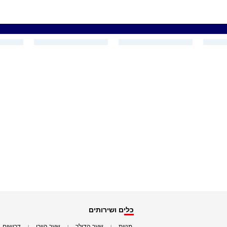
כלים ושירותים
מניות
שער הדולר
שער היורו
דרושים