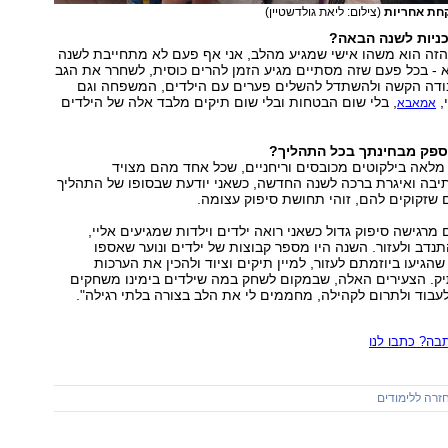
קחת אחריות
(צילום: ליאת גולדשטיין)
כניות לשנה הבאה?
 הזה הוא משהו אישי שמגיע מהלב, אני אף פעם לא מתחייבת לשנה
 - בכל פעם שזה מסתיים מגיע הזמן להרים כוסית, לשחרר את הגב
דה הקשה ולהשתדל להשלים פערים עם הילדים, המשפחה וגם
,
, בלי שום הבטחות ובלי שום תיקים מלבד אלה של הילדים
אמאבא
ספק מבחינתך בכל התהליך?
מלאה בילקוטים מכובסים וריחניים, שכל אחד מהם מצויד
יבה ואיגרת ברכה לשנה החדשה, כשאני יודעת שבסופו של התהליך
ים שזקוקים להם, זוהי תחושת סיפוק עצומה.
 מרגישה סיפוק גדול כשאני רואה ילדים וילדות שמגיעים אליי,
תנדב ולעזור. השנה היו מספר קבוצות של ילדים ונוער שאספו
הגיעו ביוזמתם לעזור, למיין תיקים וציוד ולהכין את הערכות
יק. הצעירים האלה, שבמקום לשחק במה שילדים בימינו משחקים
עבוד ולתרום לקהילה, מחממים לי את הלב בצורה בלתי רגילה".
ה? כתבו לנו
זרה ללימודים