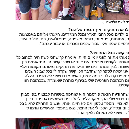
ם: ליאת גולדשטיין)
לו את התיקים ואיך הגעת אליהם?
ם ילדים מכל רחבי הארץ ומכל המגזרים. הגעתי אליהם באמצעות
, עמותות, פנימיות, רופאי משפחה, פסיכולוגים, בתי חולים ועוד,
רטיים שפנו אליי עבור שכנים ומכרים או עבור עצמם".
כי קשה בכל התקופה?
אותי את זה לפני יומיים הייתי אומרת לך שהכי קשה היה לסחוב כל
וגוסט ילקוטים וארגזים עם ציוד או שהכי קשה היו התיאומים בין
שונות לבין המתנדבים שהובילו את התיקים מאותם מקומות אליי
אני יכולה לספר לך שהדבר הכי קשה שקרה לי בכל שבע השנים
תקיים קרה לפני כמה ימים, כאשר אדם שאני לא מכירה העלה
עם הכתובת הפרטית שלי בצירוף כותרת שאומרת שבכתובת הזו
וטים.
 שההודעה הזאת פורסמה היא שותפה בעשרות קבוצות בפייסבוק
הפרטי שלי הפך מוקד עליה לרגל ובית משוגעים גם יחד. כיוון
 צויין מספר טלפון וגם לא תייגו אותי, אנשים התחילו להגיע בלי
ום ובלילה, הפכו לי את החצר, נגעו בחפציי האישיים וגרמו לי
כך שאני לא מאחלת לאף אחד".