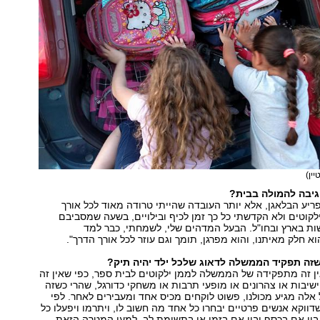
ין)
יבה להמולה בבית?
ריע הבלאגן, אלא יותר העובדה שהייתי טרודה מאוד לכל אורך
קוטים ולא הקדשתי כל כך זמן לכיף ובילויים, בשעה שמסביבם
ות בארץ ובחו"ל. הבעל המדהים שלי, לשמחתי, כבר למד
א חלק מאיתנו, והוא מפרגן, תומך וגם עוזר לכל אורך הדרך".
זה תפקיד הממשלה לדאוג שלכל ילד יהיה תיק?
ן זה מתפקידה של הממשלה לממן ילקוטים לבית ספר, כפי שאין זה
יבות או צהרונים או מופעי תרבות או משחקי כדורגל, שהרי כשזה
 אלה מגיע מכולנו, פשוט לוקחים מכיס אחד ומעבירים לאחר. לפי
שדווקא אנשים פרטיים יבחרו כל אחד מה חשוב לו, ויתרמו ויפעלו כל
 בין אם בכסף ובין אם בזמן או בתשומת לב, למען המטרה הזאת.