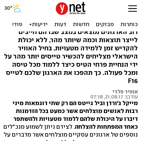
כמו טייסים: ארגון מצליח
חייב ללמוד מטעויות
רוב הארגונים נמצאים במצב שבו הם חייבים
לייצר תוצאות וכמה שיותר מהר, ללא יכולת
להקדיש זמן ללמידה מטעויות. בחיל האוויר
הישראלי מצליחים להכשיר טייסים יותר מהר על
ידי הנחיית פרחי הטיס כיצד ללמוד מכל טיסה
ומכל פעולה. כך תהפכו את הארגון שלכם לטייס
F16
אופיר פלדי
עודכן: 31.08.17, 07:18
מייקל ג'ורדן וביל גייטס הם רק שתי דוגמאות מיני
רבות לאנשים מוצלחים אשר כמעט בכל הזדמנות
דיברו על היכולת שלהם ללמוד מטעויות ולהשתפר
כאחד המפתחות להצלחה
. לצידם ניתן לשמוע מנכ"לים
נוספים של ארגונים עסקיים מוצלחים אשר מדברים על