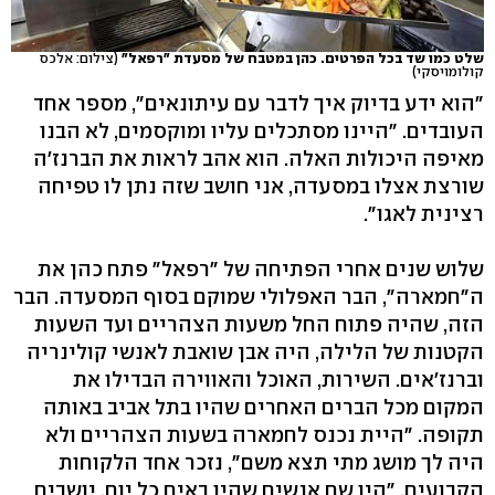
שלט כמו שד בכל הפרטים. כהן במטבח של מסעדת "רפאל"
(צילום: אלכס
קולומויסקי)
"הוא ידע בדיוק איך לדבר עם עיתונאים", מספר אחד
העובדים. "היינו מסתכלים עליו ומוקסמים, לא הבנו
מאיפה היכולות האלה. הוא אהב לראות את הברנז'ה
שורצת אצלו במסעדה, אני חושב שזה נתן לו טפיחה
רצינית לאגו".
שלוש שנים אחרי הפתיחה של "רפאל" פתח כהן את
ה"חמארה", הבר האפלולי שמוקם בסוף המסעדה. הבר
הזה, שהיה פתוח החל משעות הצהריים ועד השעות
הקטנות של הלילה, היה אבן שואבת לאנשי קולינריה
וברנז'אים. השירות, האוכל והאווירה הבדילו את
המקום מכל הברים האחרים שהיו בתל אביב באותה
תקופה. "היית נכנס לחמארה בשעות הצהריים ולא
היה לך מושג מתי תצא משם", נזכר אחד הלקוחות
הקבועים. "היו שם אנשים שהיו באים כל יום, יושבים