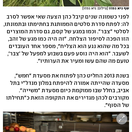
שף גיא גמזו
(צילום: גיא גמזו)
לפני כשמונה שנים קיבל כהן הצעה שאי אפשר לסרב
לה: לפתח סדרת סלטים הממותגת בחתימתו ובתמונתו,
לסלטי "צבר". וכמו במגע של קסם, גם סדרת המוצרים
הזו הפכה לסיפור הצלחה. "זה היה כמו מגע של זהב,
בכל מה שהוא נגע הוא הצליח", מספר אחד העובדים
לשעבר. "הוא היה נוסע פעם בשבוע למפעל של 'צבר',
טועם מה שהם עשו ומעיר את הערותיו".
בשנת 2013 החליט כהן לפתוח את מסעדת "חמש",
מסעדה שהייתה אמורה להיפתח במלון מנדל"י בתל
אביב, בחלל שבו ממוקמת כיום מסעדת "משייה".
מקורבים לכהן מגדירים את התקופה הזאת כ"תחילתו
של הסוף".