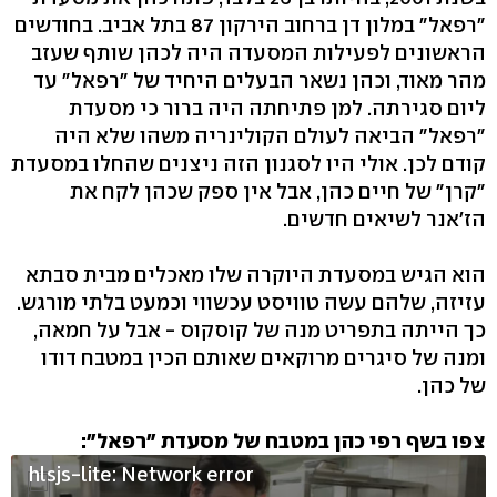
"רפאל" במלון דן ברחוב הירקון 87 בתל אביב. בחודשים
הראשונים לפעילות המסעדה היה לכהן שותף שעזב
מהר מאוד, וכהן נשאר הבעלים היחיד של "רפאל" עד
ליום סגירתה. למן פתיחתה היה ברור כי מסעדת
"רפאל" הביאה לעולם הקולינריה משהו שלא היה
קודם לכן. אולי היו לסגנון הזה ניצנים שהחלו במסעדת
"קרן" של חיים כהן, אבל אין ספק שכהן לקח את
הז'אנר לשיאים חדשים.
הוא הגיש במסעדת היוקרה שלו מאכלים מבית סבתא
עזיזה, שלהם עשה טוויסט עכשווי וכמעט בלתי מורגש.
כך הייתה בתפריט מנה של קוסקוס - אבל על חמאה,
ומנה של סיגרים מרוקאים שאותם הכין במטבח דודו
של כהן.
צפו בשף רפי כהן במטבח של מסעדת "רפאל":
hlsjs-lite: Network error