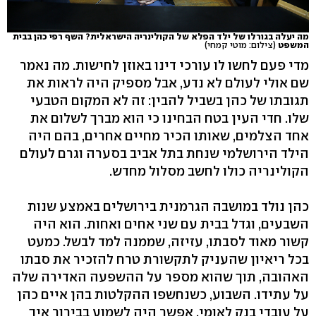
מה יעלה בגורלו של ילד הפלא של הקולינריה הישראלית? השף רפי כהן בבית
המשפט
(צילום: מוטי קמחי)
מדי פעם לחשו לו עורכי דינו באוזן לחישות. מה נאמר
שם אולי לעולם לא נדע, אבל מספיק היה לראות את
תגובתו של כהן בשביל להבין: זה לא המקום הטבעי
שלו. חדי העין בטח הבחינו כי הוא מברך לשלום את
אחד הצלמים, שאותו הכיר מחיים אחרים, בהם היה
הילד הירושלמי שנחת בתל אביב בסערה וגרם לעולם
הקולינריה כולו לחשב מסלול מחדש.
כהן נולד במושבה הגרמנית בירושלים באמצע שנות
השבעים, וגדל בבית עם שני אחים ואחות. הוא היה
קשור מאוד לסבתו, עזיזה, שממנה למד לבשל. כמעט
בכל ריאיון שהעניק לתקשורת טרח להזכיר את סבתו
האהובה, תוך שהוא מספר על ההשפעה האדירה שלה
על עתידו. השבוע, כשנחשפו ההקלטות בהן איים כהן
על עובדי בנק לאומי, אפשר היה לשמוע בבירור איך