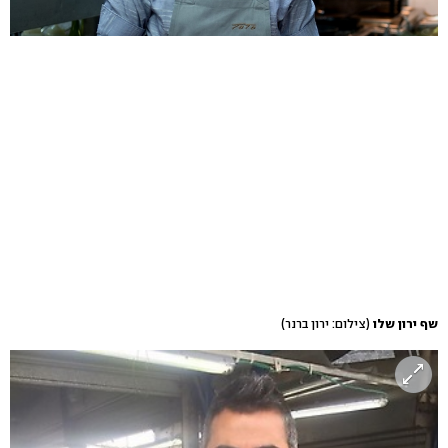
שף ירון שלו
(צילום: ירון ברנר)