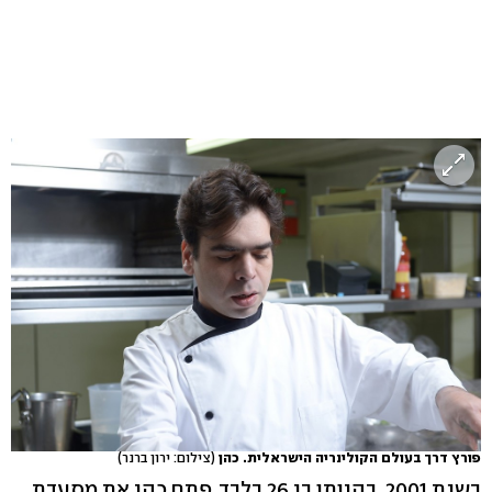
פורץ דרך בעולם הקולינריה הישראלית. כהן
(צילום: ירון ברנר)
בשנת 2001, בהיותו בן 26 בלבד, פתח כהן את מסעדת