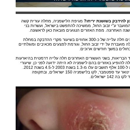
 להידבק בשושנת יריחו?
מגיפת הלישמניה, מחלה עורית קשה
מועבר ע"י זבוב החול, ממשיכה להתפשט בישראל, ועשרות בני
נה האחרונה. מפת האזורים הנגועים מובאת כאן לראשונה.
מאז שנות התשעים חלה עלייה של כ-300 אחוזים בשיעור מקרי ההדבקה במחלת
 מועברת על ידי זבוב החול, וגורמת לפצעים מכאיבים ומוגלתיים
חולים במשך חודשים ארוכים.
ד הבריאות, בשני העשורים האחרונים חלה עלייה דרמטית בהיארעות
 להופיע באזורים בהם לישמניה לא היתה ידועה לפני כן. שיעורי
היארעות המחלה ל-100 אלף תושבים עלו מ-1.3 בשנת 2003 ל-4.5 בשנת 2012.
ב-2017, מחודש ינואר עד ספטמבר, לקו בלישמניה 150 ישראלים, ובתקופה
142 ישראלים.