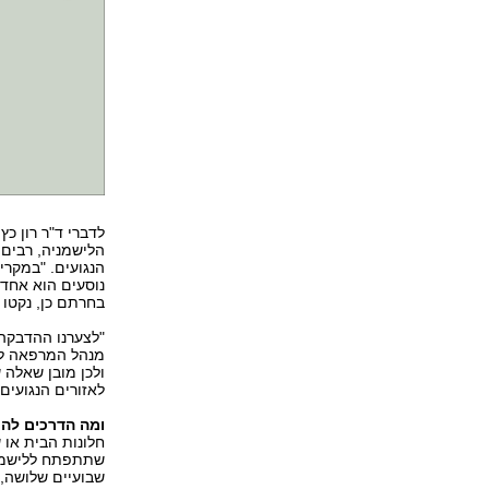
לדברי ד"ר רון כ
הלישמניה, רבים 
הנגועים. "במקרי
נוסעים הוא אחד 
בחרתם כן, נקטו ב
"לצערנו ההדבקה 
מנהל המרפאה לרפ
ולכן מובן שאלה 
לאזורים הנגועים"
ומה הדרכים להת
חלונות הבית או 
שתתפתח ללישמניה
שבועיים שלושה, 