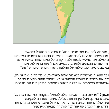
ץ, מומחה לרפואת עור מבית החולים איכילוב המטפל בנפגעי
מהנפגעים מגיעים לאחר ששהו בתיירות פנים כמו צימרים באזורים
ם כאלה אני ממליץ לנסות ולברר קודם כל האם האזור שאליו אתם
מהאזורים הנגועים ולחשוב פעמיים אם להיות בו או לא. אם
אמצעי מיגון כמו כילות על החלונות, שרוולים ארוכים ואלתוש".
בלישמניה ממשיכה במגמת עליה בישראל", אומר פרופ' אלי שוורץ,
ואת מטיילים במרכז הרפואי שיבא, "זבובי החול עוקצים בלילה
שנשארים בצימרים או בלינה בשטח נמצאים בסיכון אם הם מגיעים
.
גונן?
"מריחה כנגד יתושים יכולה להועיל במקצת, כמו גם רשת על
שימוש במזגן. אבל אין תרופת פלא". סימני האזהרה לעקיצה
 כוללים אזור עקיצה שהופך אדום גדול ומוגלתי ואינו מחלים תוך
דורש פניה למרפאת עור לבדיקות להימצאות לישמניה.