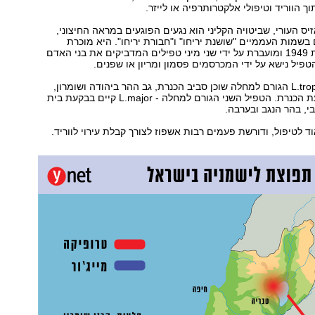
ך הווריד וטיפולי אלקטרותרפיה או לייזר.
ס העורי, שביטויה הקליני הוא נגעים הפוגעים במראה החיצוני,
בשמות העממיים "שושנת יריחו" ו"חבורת יריחו". היא מוכרת
בישראל מאז שנת 1949 ומועברת על ידי שני מיני טפילים המדביקים את בני האדם
הטפיל נישא על ידי המכרסמים פסמון ומריון או שפנים.
הטפיל מסוג L.tropica הגורם למחלה שוכן סביב הכנרת, גב ההר ביהודה ושומרון,
מרכז הגליל ובקעת הכנרת. הטפיל השני הגורם למחלה - L.major קיים בבקעת בית
י, בהר הנגב ובערבה.
לטיפול, ודורשת פעמים רבות אשפוז לצורך קבלת עירוי לווריד.