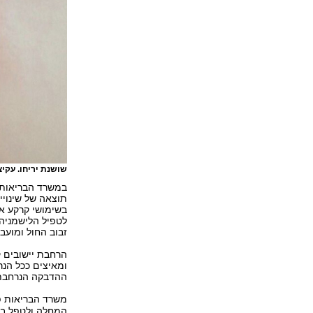
שושנת יריחו. עק
במשרד הבריאות 
תוצאה של שינויי
בשימושי קרקע אש
לטפיל הלישמניה
זבוב החול ומועב
הרחבת יישובים 
ומאיצים ככל הנ
ההדבקה הנרחבת, 
משרד הבריאות 
המחלה ולטפל בה