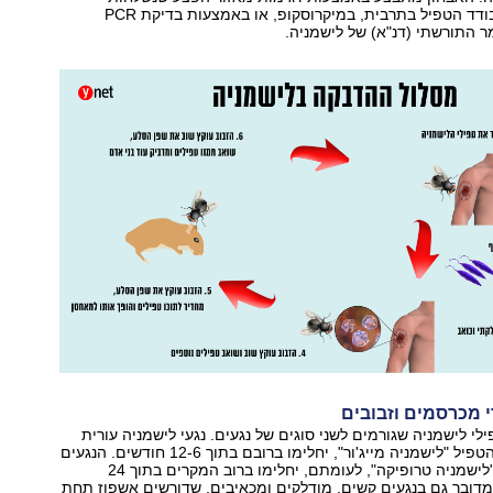
למעבדה, שם מבודד הטפיל בתרבית, במיקרוסקופ, או באמצעות בדיקת PCR
 התורשתי (דנ"א) של לישמניה.
י מכרסמים וזבובים
ילי לישמניה שגורמים לשני סוגים של נגעים. נגעי לישמניה עורית
הנגרמים על ידי הטפיל "לישמניה מייג'ור", יחלימו ברובם בתוך 12-6 חודשים. הנגעים
הנגרמים על ידי "לישמניה טרופיקה", לעומתם, יחלימו ברוב המקרים בתוך 24
מדובר גם בנגעים קשים, מודלקים ומכאיבים, שדורשים אשפוז תחת