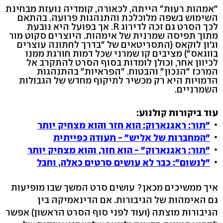
"אמהות רעות" הייתה, לכאורה, קומדיה נועזת מבחינת
השימוש בשפה מלוכלכת והתנהגות פרועה. בהתאם
לכך הסרט גם זכה לדירוג R. אך בפועל היא נובעת
מתוך תפיסה שמרנית של אימהות. היוצרים סקוט מור
וג'ון לוקאס (התסריטאים של "בדרך לחתונה עוצרים
בווגאס") מציבים קו שמרני שכל דמות חורגת ממנו
לכיוון אחר, וכולן לומדות בסוף הסרט להתקרב אל
המרכז "הנכון" והבטוח. "הפראיות" בהתנהגות
הדמויות היא רק מכשיר לתיקוף מחדש של הגבולות
השמרניים.
עוד ביקורות קולנוע:
"תור: ראגנארוק: הוא חזר והוא מצחיק יותר
"המחברות של אליש" - תעודה כפייתית
"תור: ראגנארוק" - הוא חזר, והוא מצחיק יותר
"לנשום": כבר לא עושים סרטים כאלה, וחבל
איך ממשיכים מכאן? עושים סרט המשך שבו מופיעות
גם האימהות של הגיבורות. אם הדינאמיקה בין
הגיבורות מוצתה (ועוד לפני סוף הסרט הראשון) אפשר