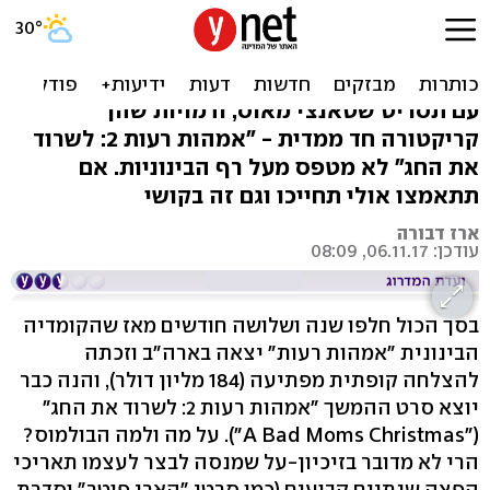
ביקורת סרט: "אמהות רעות
2" - את מי זה אמור להצחיק?
עם תסריט שטאנצי מאוס, ודמויות שהן
קריקטורה חד ממדית - "אמהות רעות 2: לשרוד
את החג" לא מטפס מעל רף הבינוניות. אם
תתאמצו אולי תחייכו וגם זה בקושי
ארז דבורה
עודכן: 06.11.17, 08:09
בסך הכול חלפו שנה ושלושה חודשים מאז שהקומדיה
הבינונית "אמהות רעות" יצאה בארה"ב וזכתה
להצלחה קופתית מפתיעה (184 מליון דולר), והנה כבר
יוצא סרט ההמשך "אמהות רעות 2: לשרוד את החג"
("A Bad Moms Christmas"). על מה ולמה הבולמוס?
הרי לא מדובר בזיכיון-על שמנסה לבצר לעצמו תאריכי
הפצה שנתיים קבועים (כמו סרטי "הארי פוטר" וסדרת