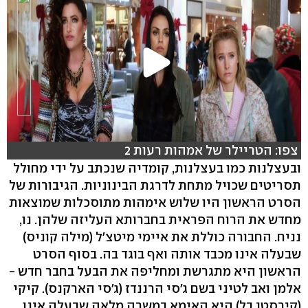
צפו: הטריילר של אמהות רעות 2
ובעצלנות כמו בעצלנות, קומדיה שנכתב על ידי מחולל
תסריטים שכויל מתחת לדרגת הבינוניות. הגיבורות של
הסרט הראשון היו שלוש אימהות מתוסכלות שמוצאות
מחדש את הרוח הפראית בחברותא העליזה שלהן. נו,
נניח. החבורה כוללת את איימי מיטצ'ל (מילה קוניס)
שבעלה אינו מכבד אותה ואף בוגד בה. בסוף הסרט
הראשון היא מתגרשת ומחליפה את הבעל בחבר חדש -
אלמן ואב לטיני בשם ג'סי הרננדז (ג'סי הארקנס). קיקי
(קירסטן בל) היא האימא במשרה מלאה שבעלה אינו