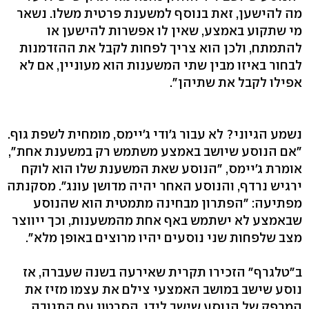
מה להישען, זאת בנוסף למשענת פרטית משלו. נשאר
מי שתקוע באמצע, שאין לו אפשרות להישען או
להתמתח, ולכן הוא צריך לפחות לקבל את ההזדמנות
לבחור באיזו מבין שתי המשענות הוא מעוניין, אם לא
אפילו לקבל את שתיהן".
נשמע הגיוני? לא עבור ג'ודי ג'יימס, מומחית לשפת גוף.
"אם הנוסע שיושב באמצע משתמש רק במשענת אחת",
אומרת ג'יימס, "הנוסע שאת המשענת שלו הוא לוקח
ירגיש נרדף, והנוסע האחר יהיה מדושן עונג". מסקנתה
מפתיעה: "הפתרון מבחינה מתמטית הוא שהנוסע
שבאמצע לא ישתמש באף אחת מהמשענות, וכך ייווצר
מצב שלפחות שני נוסעים יהיו מרוצים באופן מלא".
ב"טלגרף" הזכירו תקרית שאירעה בשנה שעברה, אז
נוסע שישב במושב האמצעי צילם את עצמו מזיז את
המרפק של הנוסע שישב לידו. הסרטון עם התגובה