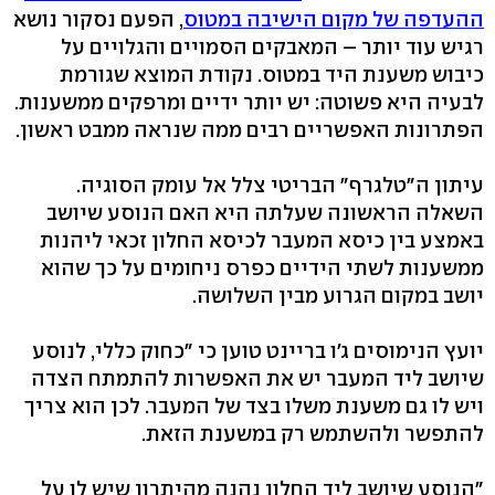
ההעדפה של מקום הישיבה במטוס
, הפעם נסקור נושא
רגיש עוד יותר – המאבקים הסמויים והגלויים על
כיבוש משענת היד במטוס. נקודת המוצא שגורמת
לבעיה היא פשוטה: יש יותר ידיים ומרפקים ממשענות.
הפתרונות האפשריים רבים ממה שנראה ממבט ראשון.
עיתון ה"טלגרף" הבריטי צלל אל עומק הסוגיה.
השאלה הראשונה שעלתה היא האם הנוסע שיושב
באמצע בין כיסא המעבר לכיסא החלון זכאי ליהנות
ממשענות לשתי הידיים כפרס ניחומים על כך שהוא
יושב במקום הגרוע מבין השלושה.
יועץ הנימוסים ג'ו בריינט טוען כי "כחוק כללי, לנוסע
שיושב ליד המעבר יש את האפשרות להתמתח הצדה
ויש לו גם משענת משלו בצד של המעבר. לכן הוא צריך
להתפשר ולהשתמש רק במשענת הזאת.
"הנוסע שיושב ליד החלון נהנה מהיתרון שיש לו על