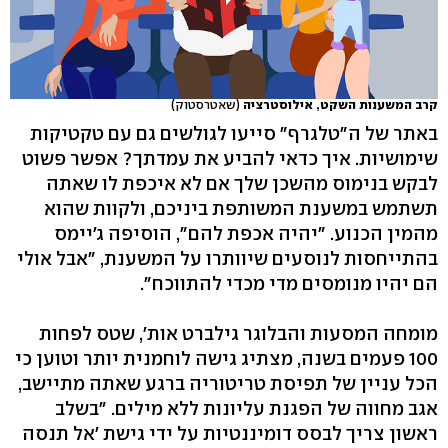
קרב המשענות השקט, אילוסטרציה
(שאטרסטוק)
באתר של ה"טלגרף" סייעו לגולשים גם עם טקטיקות
שימושיות. איך כדאי להביע את עמדתך? אפשר פשוט
לבקש בנימוס מהשכן שלך אם לא איכפת לו שאתה
תשתמש במשענת המשותפת ביניכם, ולקוות שהוא
מהמין הכנוע. "יהיה אכפת להם", הוסיפה ג'יימס
בהתייחסות לנוסעים שיוותרו על המשענת, "אבל אולי
הם יהיו מנומסים מדי מכדי להתווכח".
מומחה המסעות והבלוגר גילברט אות', שטס לפחות
100 פעמים בשנה, מצתיג גישה לוחמנית יותר וטוען כי
הכל עניין של תפיסת טריטוריה ברגע שאתה מתיישב,
אגב מחווה של הפגנת עליונות ללא מילים. "בשלב
ראשון צריך לבסס דומיננטיות על ידי גישת 'אל תנסה