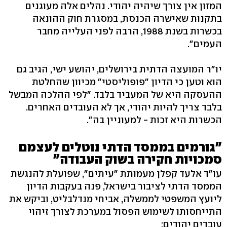
המזון אין צורך שיהיה יהודי. נהלים אלה מעוגנים
בתקנות שאישרה הכנסת, במסגרת חוק ההונאה
בכשרות בשנת 1988, הרבה לפני העלייה מחבר
העמים".
יו"ר המועצה הדתית בירושלים, יהושע ישי, הגיב גם
הוא וטען כי הדיון "פופוליסטי" מכיוון שהחלטת
ההעסקה היא של המעביד בלבד. "לפי ההלכה המבשל
בלבד צריך להיות יהודי, אך לא העובדים האחרים.
הכשרות היא זכות - למעוניין בה".
"גורמים בממסד הדתי נוטלים לעצמם
סמכויות חקירה בשוק העבודה"
עו"ד אלעד קפלן מעמותת "עיתים", שפועלת להנגשת
הממסד הדתי לציבור בישראל, פנה בעקבות הדיון
ליועץ המשפטי לממשלה, אביחי מנדלבליט, וביקש את
התייחסותו לשימוש הפסול במערכת לצורך זיהוי
עובדים יהודים: