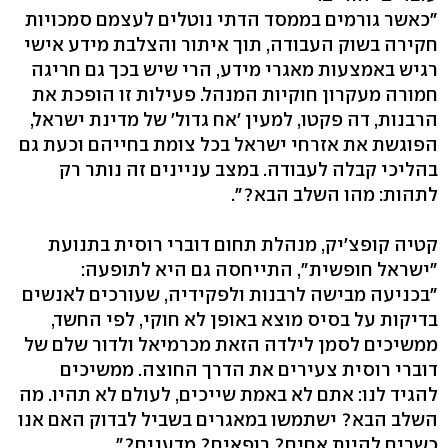
"כאשר גורמים בממסד הדתי נוטלים לעצמם סמכויות
חקירה בשוק העבודה, תוך איתור והצלבת מידע אישי
רגיש באמצעות מאגרי מידע, הרי שיש בכך גם חריגה
חמורה מעקרון חוקיות המנהל. פעילות זו הופכת את
הרבנות, דה פקטו, למעין 'אח גדול' של מדינת ישראל,
הפוגשת את אזרחי ישראל בכל צומת בחייהם וכעת גם
בהליכי קבלה לעבודה. במצב עניינים זה נותר רק
לתהות: מהו השלב הבא?".
קטיה קופצ'יק, מנהלת תחום דוברי רוסית בתנועת
"ישראל חופשית", התייחסה גם היא לתופעה:
"בכניעה מבישה לרבנות ולפקידיה, שעורכים לאנשים
בדיקות על בסיס מוצא באופן לא חוקי, לפי החשד,
ממשיכים לסמן לילדה הזאת מכרמיאל ולדור שלם של
דוברי רוסית צעירים את הדרך החוצה. ממשיכים
להגיד לנו: אתם לא באמת שייכים, לעולם לא תהיו. מה
השלב הבא? ישתמשו במאגרים בשביל לבדוק האם אנו
כשרים להיות אחים? רופאים? מדענים?".