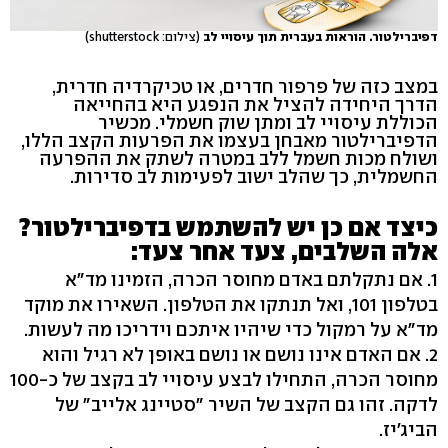
דפיברילטור. הוראות בעברית תוך עיסויי לב
(צילום: shutterstock)
במצב כזה של פרפור חדרים, או טכיקרדיה חדרית,
הדרך היחידה להציל את הנפגע היא בהחייאה
הכוללת עיסויי לב ומתן שוק חשמלי. מכשיר
הדפיברילטור מאבחן בעצמו את הפרעות הקצב הללו,
ושולח מכות חשמל ללב במטרה לשתק את ההפרעה
החשמלית, כך שהלב ישוב לפעימות לב סדירות.
כיצד אם כן יש להשתמש בדפיברילטור?
אלה השלבים, צעד אחר צעד:
1. אם נתקלתם באדם מחוסר הכרה, הזמינו מד"א
בטלפון 101, ואל תנתקו את הטלפון. השאירו את מוקד
מד"א על רמקול כדי שיהיו איתכם וידריכו מה לעשות.
2. אם האדם אינו נושם או נושם באופן לא רגיל והוא
מחוסר הכרה, התחילו לבצע עיסויי לב בקצב של כ-100
לדקה. זהו גם הקצב של השיר "סטיינג אלייב" של
הביג'יז.