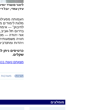
ליאור סושרד יופיע
עידן עמדי, יובל דיי
העמותה מפעילה 
מלגת לימודים מל
לחיבוק" — אימוץ
בדרום תל-אביב, כ
אור-יהודה — מכי
חוויה משמעותית
ויהדות ומתנדבי
שקלים.
מצאתם טעות בכתב
תגיות:
מעורבות
מומלצים