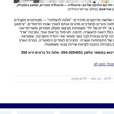
 יחד עם הלהקה של אבי סינגולדה — סינגולדה וחברים, שמעון בוסקילה,
ן וטריפונס.
(צילום: גבריאל בהרליה)
שלושה פרויקטים מרכזיים: "מלגה להצלחה" — סטודנטים מקבלים
אה והורים מתנדבים מלווים אותם לאורך שנות הלימודים; "צימאון
 גני ילדים של ילדי משפחות מבקשי מקלט מסודאן ומאריתריאה
ולל דאגה להעשרה, להזנה, לטיפולי בריאות ועוד; ומכינת "ארז"
נה קדם-צבאית לבני נוער מאזור אור-יהודה והסביבה, שמציעה
 של התפתחות ועשייה. החניכים לומדים היסטוריה, הכרת הארץ
ם בקהילה כהכנה לקראת שירות צבאי משמעותי.
ה? כתבו לנו
ילדים
בני נוער
ילדים בסיכון