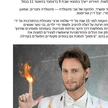
מאוכלוסיות מוחלשות. האירוע ייערך במוצאי שבת 9 בדצמבר בהאנגר 11 בנמל
סושרד, הלהקה של אבי סינגולדה — סינגולדה וחברים, שמעון
י, יובל דיין וטריפונס.
עמותת "צימאון" הוקמה לפני ‭15‬ שנה על ידי שלמה ארצי ומנוהלת בהתנדבות על ידי
ה חרטה על דגלה להיטיב ולשפר חיי ילדים, בני נוער ואנשים
ות מוחלשות דרך חינוך ופיתוח מנהיגות. בעמותה מאמינים שחינוך
ק את הכלים וההזדמנויות שיאפשרו לצעירים למצות את
 בהם. "צימאון" תומכת גם בגופים מקומיים הפועלים בקהילה.