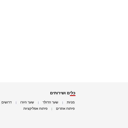
כלים ושירותים
מניות
שער הדולר
שער היורו
דרושים
|
|
|
|
פיתוח אתרים
פיתוח אפליקציות
|
|