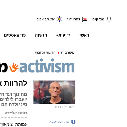
מעורבות
חדשות וכתבות
להרוות א
מחינוך ועד חי
יועברו לילדים
סינגולדה הם ב
צילום: ירון ברנר
רותם אליזרע
שתף בפייסבוק
עמותת "צימאון" ת