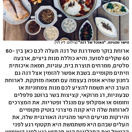
הישר מהגינה. "האוכל של דנה"
(צילום: לין לוי)
ארוחת בוקר משודרגת של דנה תעלה לכם כאן בין 80-
60 שקלים לסועד, והיא כוללת מנות ביצים, ארבעה
סלטים, ממרחים תוצרת בית, עוגיות, חמאה איכותית
וזיתים מקומיים. בשבת אפשר להזמין אצל דנה גם
ג'חנון שהיא אופה בעצמה עם חמאה מזוקקת. לארוחת
הערב היא תשמח להציע לכם מנות צמחוניות או
טבעוניות, דג מרוקאי, קציצות בשר ברוטב פלפלים
וחומוס או אסקלופ עם מנגלד ופטריות. את המצרכים
לארוחות שלה היא קונה מיצרני בוטיק מקומיים
והירקות מגיעים הישר מהגינה האורגנית שלה, את
העלים שבהם היא משתמשת היא תקטוף רגע לפני
הבישול ואת התבלינים היא תכתוש רגע לפני השימוש