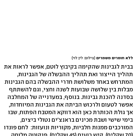
ללא חומרים משמרים
(צילום: לין לוי)
בבית לגבינות שהקימה בקיבוץ לוטם, אפשר לראות את
תהליך הייצור ואת תהליך ההבשלה של הגבינות,
המתרחש באחד משלושת חדרי ההבשלה בהם הגבינות
מבלות בין שלושה שבועות לשנה וחצי, וגם להשתתף
בסדנה להכנת גבינות. בנוסף, במעדנייה של המחלבה
אפשר לטעום ולרכוש הביתה את הגבינות המיוחדות,
אך גולת הכותרת כאן הוא דווקא המטבח הפתוח, שבו
בימי שישי ושבת מכינים בראנצ'ים נטולי ביצים,
המורכבים ממנות חלביות, מקוריות ונועזות: לחם פונדו
(70 שקלים), קיש רועים (45 שקלים), פנקוטה מלוחה