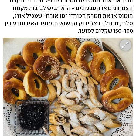
תכין את אחד החמינים המיוחדים של הכורדים ועבור
הצמחונים או הטבעונים - היא תגיש לביבות מקמח
חומוס או את המרק הכורדי "מז'אורה" שמכיל אורז,
סלרי, מנגולד, בצל ירוק וקישואים. מחיר האירוח נע בין
150-100 שקלים לסועד.