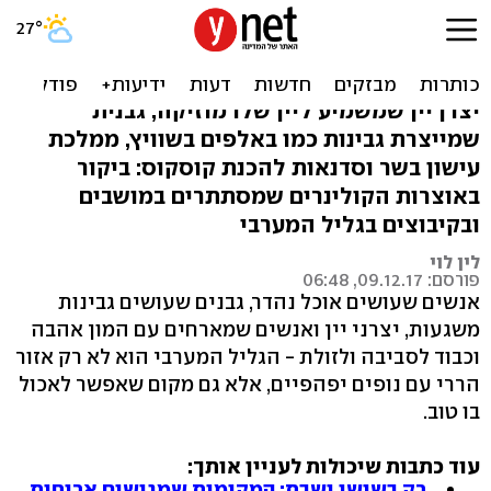
מסעדות במושבים ובקיבוצים
בגליל המערבי
יצרן יין שמשמיע ליין שלו מוזיקה, גבנית
שמייצרת גבינות כמו באלפים בשוויץ, ממלכת
עישון בשר וסדנאות להכנת קוסקוס: ביקור
באוצרות הקולינרים שמסתתרים במושבים
ובקיבוצים בגליל המערבי
לין לוי
פורסם: 09.12.17, 06:48
אנשים שעושים אוכל נהדר, גבנים שעושים גבינות
משגעות, יצרני יין ואנשים שמארחים עם המון אהבה
וכבוד לסביבה ולזולת - הגליל המערבי הוא לא רק אזור
הררי עם נופים יפהפיים, אלא גם מקום שאפשר לאכול
בו טוב.
עוד כתבות שיכולות לעניין אותך:
רק בשישי ושבת: המקומות שמגישים ארוחות