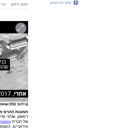
שתף בפייסבוק
יואב זיתון
פורסם: .17
(צילום: ImageSat International (ISI))
תמונות ההרס מה
דמשק, שלפי פרס
של חברת
אימאג'
איראניים, הושמד