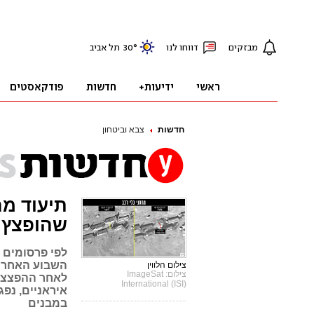
חדשות
צבא וביטחון
תיעוד מה
שהופצץ 
לפי פרסומים 
צילום הלווין
צילום: ImageSat
לאחר ההפצצה.
International (ISI)
איראניים, נפג
במבנים