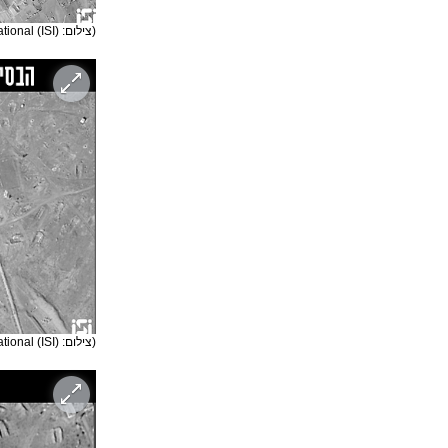
(צילום: ImageSat International (ISI))
(צילום: ImageSat International (ISI))