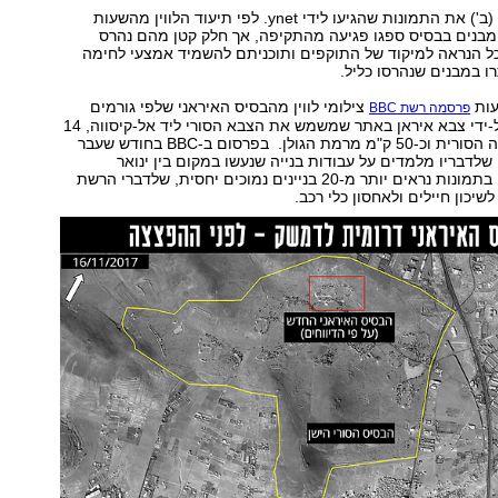
הלווין צילם היום (ב') את התמונות שהגיעו לידי ynet. לפי תיעוד הלווין מהשעות
המבנים בבסיס ספגו פגיעה מהתקיפה, אך חלק קטן מהם נהרס
כל הנראה למיקוד של התוקפים ותוכניתם להשמיד אמצעי לחימה
 במבנים שנהרסו כליל.
עות
צילומי לווין מהבסיס האיראני שלפי גורמים
פרסמה רשת BBC
בריטיים הוקם על-ידי צבא איראן באתר שמשמש את הצבא הסורי ליד אל-קיסווה, 14
ק"מ מדרום לבירה הסורית וכ-50 ק"מ מרמת הגולן. בפרסום ב-BBC בחודש שעבר
ין שלדבריו מלמדים על עבודות בנייה שנעשו במקום בין ינואר
לאוקטובר השנה. בתמונות נראים יותר מ-20 בניינים נמוכים יחסית, שלדברי הרשת
יכון חיילים ולאחסון כלי רכב.