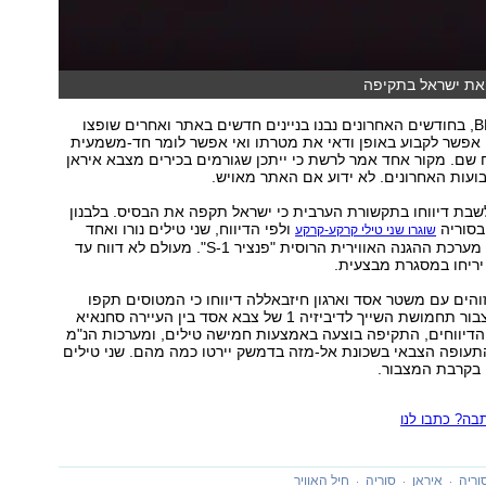
את ישראל בתקיפה
לפי הדיווח ב-BBC, בחודשים האחרונים נבנו בניינים חדשים באתר ואחרים שופצו
י אפשר לקבוע באופן ודאי את מטרתו ואי אפשר לומר חד-משמעית
 שם. מקור אחד אמר לרשת כי ייתכן שגורמים בכירים מצבא איראן
ועות האחרונים. לא ידוע אם האתר מאויש.
לשבת דיווחו בתקשורת הערבית כי ישראל תקפה את הבסיס. בלבנון
בסוריה
ולפי הדיווח, שני טילים נורו ואחד
שוגרו שני טילי קרקע-קרקע
מהם יורט על ידי מערכת ההגנה האווירית הרוסית "פנציר S-1". מעולם לא דווח עד
 יריחו במסגרת מבצעית.
הים עם משטר אסד וארגון חיזבאללה דיווחו כי המטוסים תקפו
משטח ישראל מצבור תחמושת השייך לדיביזיה 1 של צבא אסד בין העיירה סחנאיא
 הדיווחים, התקיפה בוצעה באמצעות חמישה טילים, ומערכות הנ"מ
תעופה הצבאי בשכונת אל-מזה בדמשק יירטו כמה מהם. שני טילים
 בקרבת המצבור.
ה? כתבו לנו
וריה
איראן
סוריה
חיל האוויר