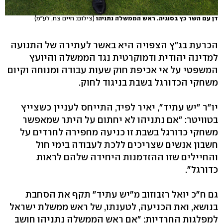
דן עם השר כץ בסוגיה. ראש הממשלה נתניהו
(צילום: חיים צח, לע"מ)
הכרעת בג"ץ הצפויה היא באשר לעתירה של התנועה
למדינה יהודית ודמוקרטית נגד הממשלה והיועץ
המשפטי על אי אכיפת חוק שעות עבודה ומנוחה וקיום
משחקי הכדורגל בשבת בניגוד לחוק.
יו"ר "יש עתיד", יאיר לפיד, התייחס לעניין כשצייץ
בטוויטר: "אם נתניהו לא יחתום על היתר שמאפשר
משחקי כדורגל בשבת זו כניעה מחפירה לחרדים על
חשבון אנשים שצריכים ללכת לעבודה בימי חול
והחיילים שזו ההזדמנות היחידה שלהם לראות
כדורגל".
גם ח"כ יואל רזבוזוב מ"יש עתיד" תקף את הסחבת
בנושא, ואת הכניעה, לטענתו, של ראש ממשלת ישראל
למפלגות החרדיות: "אם ראש הממשלה נתניהו חושב