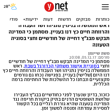
כדורגל בשבת? המדינה תבקש
ארכה מבג"ץ
ראש הממשלה בנימין נתניהו ושר העבודה
והרווחה חיים כץ דנו בעניין. מסתמן כי המדינה
תבקש מבג"ץ דחייה של חודשיים וחצי בסוגיה
הטעונה
משה שיינמן
פורסם: 05.12.17, 20:08
מסתמן כי המדינה תבקש מבג"ץ דחייה של חודשיים
וחצי
בסוגיית אישור משחקי הכדורגל בשבת
. ראש
הממשלה בנימין נתניהו ושר העבודה והרווחה חיים כץ
דנו היום (שלישי) בעניין. בפגישה נכחו גם גורמים
מקצועיים ונבחנו כל ההשלכות של החתימה ברמה
הכללית.
כזכור, בדיון שנערך לפני כחודשיים בבג"ץ העבירו
שלושת השופטים הדנים בתיק ביקורת חריפה נגד
המדינה בטענה שהיא גוררת רגליים בכל הקשור
למסירת עמדתה ומנסה למשוך זמן.