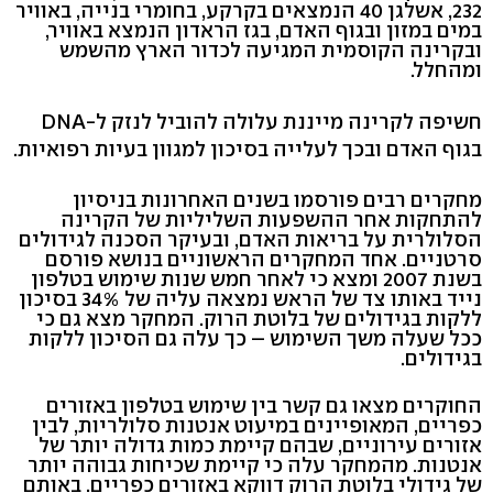
232, אשלגן 40 הנמצאים בקרקע, בחומרי בנייה, באוויר
במים במזון ובגוף האדם, בגז הראדון הנמצא באוויר,
ובקרינה הקוסמית המגיעה לכדור הארץ מהשמש
ומהחלל.
חשיפה לקרינה מייננת עלולה להוביל לנזק ל-DNA
בגוף האדם ובכך לעלייה בסיכון למגוון בעיות רפואיות.
מחקרים רבים פורסמו בשנים האחרונות בניסיון
להתחקות אחר ההשפעות השליליות של הקרינה
הסלולרית על בריאות האדם, ובעיקר הסכנה לגידולים
סרטניים. אחד המחקרים הראשוניים בנושא פורסם
בשנת 2007 ומצא כי לאחר חמש שנות שימוש בטלפון
נייד באותו צד של הראש נמצאה עליה של 34% בסיכון
ללקות בגידולים של בלוטת הרוק. המחקר מצא גם כי
ככל שעלה משך השימוש – כך עלה גם הסיכון ללקות
בגידולים.
החוקרים מצאו גם קשר בין שימוש בטלפון באזורים
כפריים, המאופיינים במיעוט אנטנות סלולריות, לבין
אזורים עירוניים, שבהם קיימת כמות גדולה יותר של
אנטנות. מהמחקר עלה כי קיימת שכיחות גבוהה יותר
של גידולי בלוטת הרוק דווקא באזורים כפריים. באותם