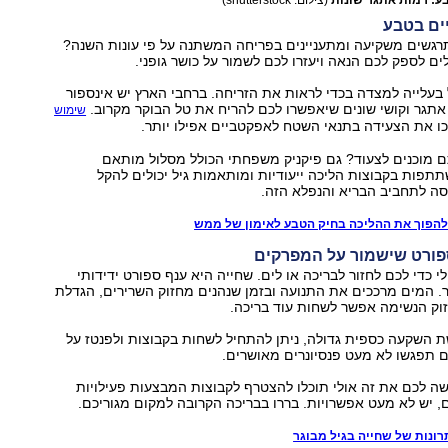
בע: רמות אתגר שונות
(צילום: shutterstock)
רגשים משקיעה ומתעניינים בפריחה המשתנה על פי עונות השנה?
ים לספק לכם הנאה ויעזרו לכם לשמור על כושר גופני.
 בעלייה למצדה בכדי לראות את הזריחה. ברחבי הארץ יש אינספור
תגר וקושי שונים שיאפשרו לכם להריח את טל הבוקר מקרוב.
שימוש
ו את הצעידה בתנאי השטח לאפקטביים אפילו יותר.
 מוכנים לצעוד? גם פיקניק משפחתי הכולל מסלול מותאם
פות בקבוצות הליכה ייעודיות ומותאמות גיל יכולים להקל
סה לתחביב הבריא והנפלא הזה.
להפוך את ההליכה בחיק הטבע לאימון של ממש
 כדי לכם לחזור לבריכה או לים. שחייה היא ענף ספורט ידידותי
ר. המים מרככים את התנועה ובזמן שנהנים מחזוק השרירים, הגדלת
זוק הנשימה אפשר לשחות עוד בריכה.
 השקעה כספית גדולה, ניתן להתחיל לשחות בקבוצות ולפנטז על
תפגשו לא מעט פנסיונרים מאושרים.
ה לכם את זה אולי תוכלו להצטרף לקבוצות המבצעות פעילויות
, יש לא מעט אפשרויות. בררו בבריכה הקרובה למקום מגוריכם.
רונות של שחייה בגיל מבוגר