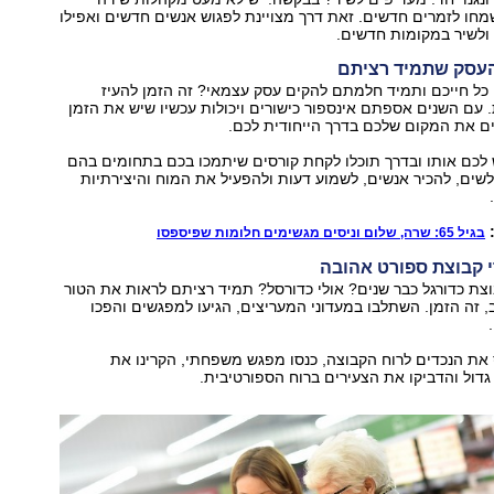
חו לזמרים חדשים. זאת דרך מצויינת לפגוש אנשים חדשים ואפילו
 ולשיר במקומות חדשים.
כל חייכם ותמיד חלמתם להקים עסק עצמאי? זה הזמן להעיז
 עם השנים אספתם אינספור כישורים ויכולות עכשיו שיש את הזמן
ים את המקום שלכם בדרך הייחודית לכם.
 לכם אותו ובדרך תוכלו לקחת קורסים שיתמכו בכם בתחומים בהם
ים, להכיר אנשים, לשמוע דעות ולהפעיל את המוח והיצירתיות
:
בגיל 65: שרה, שלום וניסים מגשימים חלומות שפיספסו
ת כדורגל כבר שנים? אולי כדורסל? תמיד רציתם לראות את הטור
 זה הזמן. השתלבו במעדוני המעריצים, הגיעו למפגשים והפכו
 את הנכדים לרוח הקבוצה, כנסו מפגש משפחתי, הקרינו את
ול והדביקו את הצעירים ברוח הספורטיבית.