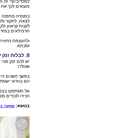
למלדיבים? זה הז
מוצאים לכך את ה
בפנסיה מתפנה ה
לצאת, לחקור ולר
לקנות קראוון ול
תרמילאים במזרח 
ולהעצמת החוויה 
וסבתא.
8: לבלות זמן עם המשפחה
יש לכם זמן פנוי
שנולדו.
במשך השנים היית
הם בוודאי ישמחו
אל תסתפקו בצפי
הכירו לנכדים מק
בנושא:
מחקר: כמ