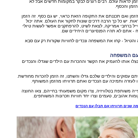
מן לראות עולם. רבים רוצים לבקר במקומות חדשים אבל לא
זמן והכסף.
זמן ואם תכננתם את התקופה הזאת כראוי, יש גם כסף. זה הזמן
אות. יש כל כך הרבה דרכים שונות לחקור את העולם. אתה יכול
טייל ברחבי אמריקה, לצאת לשיט, להרפתקנים אפשר לעשות טיולי
- אתם לא תהיו הפנסיונרים היחידים שם.
והטיול - קחו את המשפחה ונכדים לחוויות שקורות רק עם סבא
 נצלו אותו להעמיק את הקשר וההכרות עם הילדים שגדלו והנכדים
ם עסוקים והילדים שלכם גדלו והשתנו, זה הזמן להכרות מחודשת.
 לעזרה ותמיכה עם הנכדים ואתם תרוויחו מהזמן המשותף.
יה משותפת בטלוויזיה, צרו מקום משמעותי בחייהם, צאו החוצה
ומות אהובים, טעמים וצרו יחד חוויות וזכרונות המשותפים.
ה שנים תרוויחו אם תבלו עם הנכדים