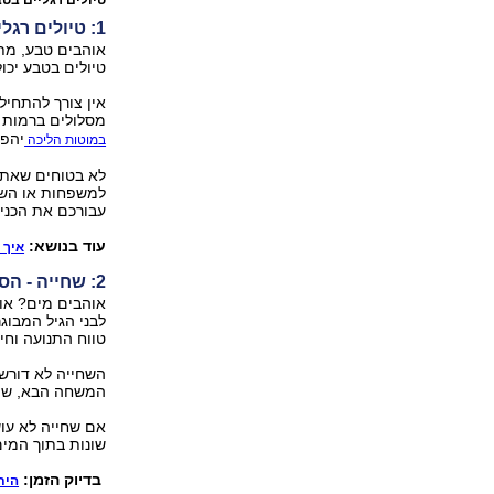
טיולים רגליים בט
1: טיולים רגליים בטבע
אוהבים טבע, מת
טיולים בטבע יכול
אין צורך להתחיל
מסלולים ברמות א
יהפכ
במוטות הליכה
לא בטוחים שאתם
למשפחות או השתת
עבורכם את הכני
עוד בנושא:
איך 
2: שחייה - הספורט שישמור על המפרקים
אוהבים מים? אולי
לבני הגיל המבוג
טווח התנועה וחי
השחייה לא דורשת
המשחה הבא, שם 
אם שחייה לא עוש
שונות בתוך המים
בדיוק הזמן:
הית