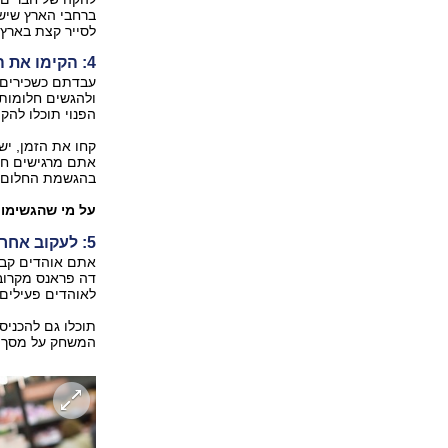
ברחבי הארץ שישמ
לסייר קצת בארץ
4: הקימו את העסק שתמיד רציתם
עבדתם כשכירים 
ולהגשים חלומות.
הפנוי תוכלו להק
קחו את הזמן, יש
אתם מרגישים חלש
בהגשמת החלום.
על מי שהגשימו
5: לעקוב אחרי קבוצת ספורט אהובה
אתם אוהדים קבוצ
דה פראנס מקרוב,
לאוהדים פעילים.
תוכלו גם להכניס
המשחק על מסך גד