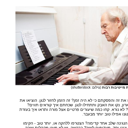
ת מייטיבות רבות
(צילום: shutterstock)
ת זה והפסקתם כי לא היה זמן? זה הזמן לחזור לנגן. הוציאו את
ון, נקו את האבק ותתחילו לנגן. שכחתם איך קוראים תווים?
 לא נורא. קחו כמה שיעורים פרטיים אצל מורה ותראו איך בעזרת
גנו אפילו טוב יותר מבעבר.
נגינה שלב אחד קדימה? הצטרפו ללהקה או, יותר טוב - הקימו
נגנו יחד. מעדיפים לשיר? בבקשה. יש לא מעט מקהלות שירה