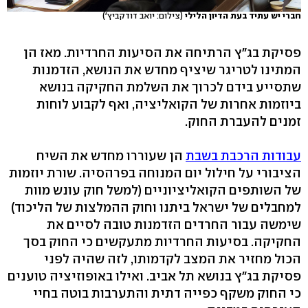
חברי יש עתיד בעת הדיון הלילי
(צילום: יואב דודקביץ')
פסיקת בג"ץ הרתיחה את הסיעות החרדיות. מאז הן
המתינו לטריגר שיציף מחדש את הנושא, הזדמנות
שתסייע בידם לכרוך את השלמת החקיקה בנושא
ביוזמות אחרות של הקואליציה, ואף לקבוע לוחות
זמנים להעברת החוק.
עבודות הרכבת בשבת
הן שעוררו מחדש את השיח
הציבורי על חילול יום המנוחה בפרהסיה. שורת יוזמות
של השותפים הקואליציוניים (למשל חוק עונש מוות
למחבלים של ישראל ביתנו וחוק ההמלצות של הליכוד)
שימשה עבור החרדים הזדמנות טובה לסיים את
החקיקה. בסיעות החרדיות מתעקשים כי החוק בסך
הכול מחזיר את המצב לקדמותו, לזה שהיה לפני
פסיקת בג"ץ בנושא תל אביב. ואילו באופוזיציה טוענים
כי החוק משקף כפייה דתית והתערבות בוטה בחיי