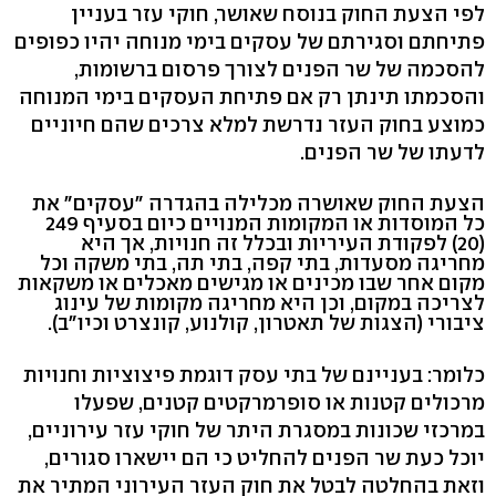
לפי הצעת החוק בנוסח שאושר, חוקי עזר בעניין
פתיחתם וסגירתם של עסקים בימי מנוחה יהיו כפופים
להסכמה של שר הפנים לצורך פרסום ברשומות,
והסכמתו תינתן רק אם פתיחת העסקים בימי המנוחה
כמוצע בחוק העזר נדרשת למלא צרכים שהם חיוניים
לדעתו של שר הפנים.
הצעת החוק שאושרה מכלילה בהגדרה ״עסקים" את
כל המוסדות או המקומות המנויים כיום בסעיף 249
(20) לפקודת העיריות ובכלל זה חנויות, אך היא
מחריגה מסעדות, בתי קפה, בתי תה, בתי משקה וכל
מקום אחר שבו מכינים או מגישים מאכלים או משקאות
לצריכה במקום, וכן היא מחריגה מקומות של עינוג
ציבורי (הצגות של תאטרון, קולנוע, קונצרט וכיו"ב).
כלומר: בעניינם של בתי עסק דוגמת פיצוציות וחנויות
מרכולים קטנות או סופרמרקטים קטנים, שפעלו
במרכזי שכונות במסגרת היתר של חוקי עזר עירוניים,
יוכל כעת שר הפנים להחליט כי הם יישארו סגורים,
וזאת בהחלטה לבטל את חוק העזר העירוני המתיר את