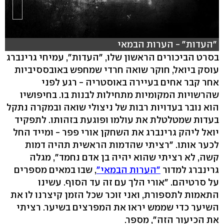
"העדות" - הערות הבמאי
בסרט הביכורים הראשון שלו, "העדות", עמיחי גרינברג
עוסק ביואל, חוקר שואה חרדי שמחפש באובססיביות
אחר קבר אחים בעיירה באוסטריה - רגע לפני
שהרשויות המקומיות מתחילות לבנות בו. בחיפושיו
הוא נובר בעדויות רבות של ניצולי שואה ובמקרה נתקל
בעדות שמטלטלת את עולמו ופוגעת בזהותו. לתפקיד
יואל ליהק גרינברג את השחקן אורי פפר - ומייד החל
לכער אותו. "רציתי שהדמות הראשית תהיה דמות
קשה, לא רציתי שהוא יהיה בן אדם נחמד", מגלה
גרינברג למדור
"הערות הבמאי"
, שבו במאים מספרים
על סרטיהם. "אורי הלך עם זה עד הסוף. עשינו
התאמות לתספורת, ואני זוכר שכל הזמן קיצרנו לו את
השיער כדי שממש יראו את המפרצים בשיער. רציתי
את הכיעור הזה", מספר.