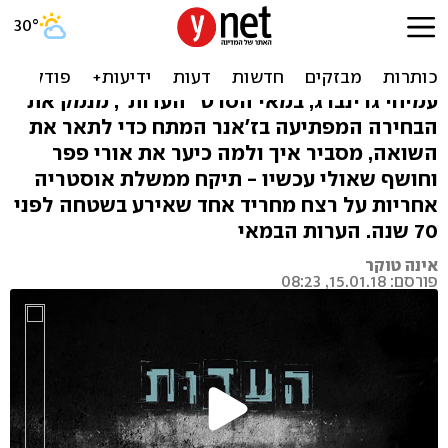
איך הופכים את השואה לסרט
מתח?
עמיחי גרינברג, במאי הסרט "העדות", מנמק את
הבחירה המפתיעה בז'אנר המתח כדי לתאר את
השואה, מסביר איך ולמה כיער את אורי פפר
וחושף שאולי עכשיו - תיקח ממשלת אוסטריה
אחריות על רצח מחריד אחד שאירע בשטחה לפני
70 שנה. הערות הבמאי
אינה טוקר
פורסם: 15.01.18, 08:23