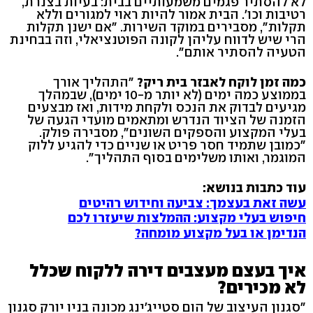
לא להסתיר פגמים משמעותיים בבית: בעיות בצנרת,
רטיבות וכו'. הבית אמור להיות ראוי למגורים וללא
תקלות", מסבירים במוקד השירות. "אם ישנן תקלות
הרי שיש לדווח עליהן לקונה הפוטנציאלי, וזה בבחינת
הטעיה להסתיר אותם".
כמה זמן לוקח לאבזר בית ריק?
"התהליך אורך
בממוצע כמה ימים (לא יותר מ-10 ימים), שבמהלך
מגיעים לבדוק את הנכס ולקחת מידות, ואז מבצעים
הזמנה של הציוד הנדרש ומתאמים מועדי הגעה של
בעלי המקצוע והספקים השונים", מסבירה פולק.
"כמובן שתמיד חסר פריט או שניים כדי להגיע ללוק
המוגמר, ואותו משלימים בסוף התהליך".
עוד כתבות בנושא:
עשה זאת בעצמך: צביעה וחידוש רהיטים
חיפוש בעלי מקצוע: ההמלצות שיעזרו לכם
הנדימן או בעל מקצוע מומחה?
איך בעצם מעצבים דירה ללקוח שכלל
לא מכירים?
"סגנון העיצוב של הום סטייג'ינג מכונה בניו יורק סגנון