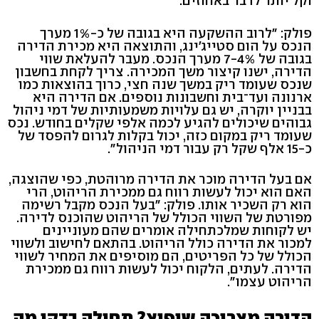
וקל יותר לדבר באחוזים.
פולק: "לרוב ההשקעה היא בגובה של כ-1% מערך
הנכס על הום סטייג'ינג, והתוצאה היא מכירת הדירה
בגובה של 7-4% מערך הנכס. מעבר להעלאת שווי
הדירה, ישנו קיצור משך המכירה. צריך לקחת בחשבון
שנכס שעומד ריק במשך שנה חצי, כרוך בהוצאות כמו
ארנונה ועד־בית וחשבונות נוספים. אם הדירה היא
בבניין יוקרה, יש גם עלויות משמעותיות של דמי ניהול
גבוהים שיכולים להגיע לכמה אלפי שקלים בחודש. נכס
שעומד ריק במקום כזה, יכול בקלות לגרום להפסד של
כ-15 אלף שקל רק עבור דמי הניהול".
אם בעל הדירה מוכר את הדירה מרוהטת, כפי שהוצגה,
האם הוא יכול לעשות רווח גם ממכירת הריהוט, הרי
הוא רק השכיר אותו. פולק: "בעל הנכס מקבל רשימה
מפורטת של השווי הכולל של הריהוט שהוכנס לדירה.
יש לקוחות שמלכתחילה אומרים שהם מעוניינים
למכור את הדירה כולל הריהוט. בהתאם לחישוב ולשווי
הכולל של כל הפריטים, הם מוסיפים את המחיר לשווי
הדירה. לעתים, הלקוח יכול לעשות רווח גם ממכירת
הריהוט עצמו".
הדירה מצריכה שיפוץ? תחילה בדקו מה