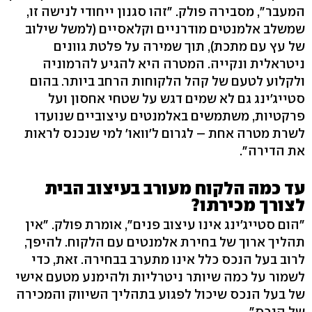
המעבר", מסבירה פולק. "זהו סגנון ייחודי לנישה זו,
שמשלב אלמנטים מודרניים וקלאסיים (למשל שילוב
של עץ עם מתכת), תוך שמירה על פלטת גוונים
ניטראלית ונקייה. המטרה היא להגיע להרמוניה
ולקלוע לטעם של קהל הלקוחות הרחב ביותר. בהום
סטייג'ינג גם לא שמים דגש על שטחי אחסון ועל
פרקטיות, משתמשים באלמנטים עיצוביים שנועדו
לשרת מטרה אחת – לגרום ל'וואו' למי שנכנס לראות
את הדירה".
עד כמה הלקוח מעורב בעיצוב הבית
לצורך מכירתו?
"הום סטייג'ינג אינו עיצוב פנים", אומרת פולק. "אין
תהליך ארוך של בחירת אלמנטים עם הלקוח. להיפך,
לרוב בעל הנכס כלל אינו מתערב בבחירה. זאת, כדי
לשמור על כמה שיותר ניטרליות ולהימנע מטעם אישי
של בעל הנכס שיכול לפגוע בתהליך השיווק והמכירה
של הנכס".