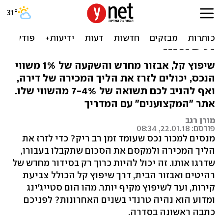
הום סטייג'ינג: שדרוג דירה
לזירוז המכירה ולהגדלת
תשואה
שיפוץ קל, אבזור מחדש והשקעה של 1% משווי
הנכס, יכולים לזרז את הליך המכירה של דירה,
ואף להניב לכם תשואה של 7-4% מהשווי שלו.
אתר "המקצוענים" עם המדריך
מורן רגב
פורסם: 22.01.18, 08:34
מנסים למכור נכס שעומד זמן רב ריק? כדי לזרז את
הליך המכירה ולמקסם את הסכום שתקבלו בעבורו,
שדרגו אותו. זה יכול להיות כרוך רק בסידור מחדש של
רהיטים ואבזור הבית, דרך שיפוץ קל הכולל צביעת
קירות, ועד לשיפוץ מקיף יותר. מהו הום סטייג'ינג
ומדוע הוא נהיה טרנדי בשנים האחרונות? לפניכם
כתבה ראשונה בסדרה.