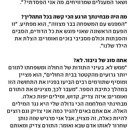
ושאר המעגלים שמרוויחים. מה אני הפסדתי?".
מה היה מבחינתך הרגע הכי קשה בכל התהליך?
"המפגש עם המשפחה בבר מצווה", הוא מפתיע. "זו
הפעם הראשונה שאני פוגש את כל הדודים, הסבים
והסבתות וכולם מסביבי בוכים ואומרים: הצלת את
הילד שלנו".
אתה סוג של גיבור. לא?
"ממש לא. בעיני התודות של החולה ומשפחתו לתורם
יותר גרועים מהקטטר בבית החולים", הוא מציין
ומוסיף שתורמים רבים הביעו בפניו את התחושה הזו
במהלך כתיבת הספר. "מעבר לכך, מציגים את התורם
ואומרים: איזה צדיק, קדוש, ומילים יפות כאלה.
מבחינתי המלחמה הכי גדולה שלי היא נגד המילים
האלה. אם אתם באים להגיד כמה אני צדיק וגם רוצים
להיות כאלה, זה מצוין, אבל אני מרגיש שזה נותן
שחרור לאותו אדם שבא ואומר: התורם צדיק ומאותם