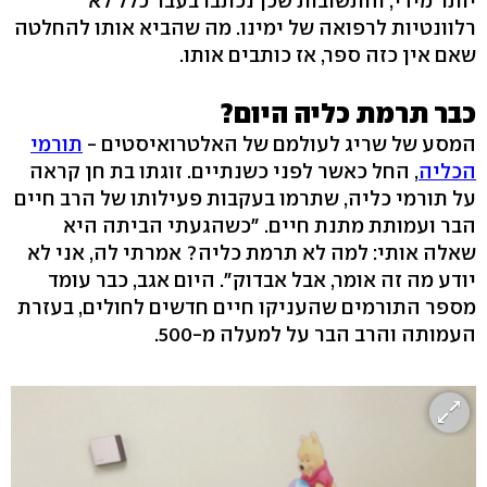
יותר מידי, והתשובות שכן נכתבו בעבר כלל לא
רלוונטיות לרפואה של ימינו. מה שהביא אותו להחלטה
שאם אין כזה ספר, אז כותבים אותו.
כבר תרמת כליה היום?
המסע של שריג לעולמם של האלטרואיסטים -
תורמי
הכליה
, החל כאשר לפני כשנתיים. זוגתו בת חן קראה
על תורמי כליה, שתרמו בעקבות פעילותו של הרב חיים
הבר ועמותת מתנת חיים. "כשהגעתי הביתה היא
שאלה אותי: למה לא תרמת כליה? אמרתי לה, אני לא
יודע מה זה אומר, אבל אבדוק". היום אגב, כבר עומד
מספר התורמים שהעניקו חיים חדשים לחולים, בעזרת
העמותה והרב הבר על למעלה מ-500.