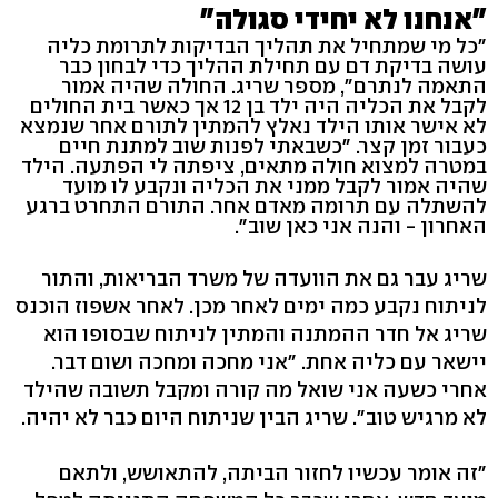
"אנחנו לא יחידי סגולה"
"כל מי שמתחיל את תהליך הבדיקות לתרומת כליה
עושה בדיקת דם עם תחילת ההליך כדי לבחון כבר
התאמה לנתרם", מספר שריג. החולה שהיה אמור
לקבל את הכליה היה ילד בן 12 אך כאשר בית החולים
לא אישר אותו הילד נאלץ להמתין לתורם אחר שנמצא
כעבור זמן קצר. "כשבאתי לפנות שוב למתנת חיים
במטרה למצוא חולה מתאים, ציפתה לי הפתעה. הילד
שהיה אמור לקבל ממני את הכליה ונקבע לו מועד
להשתלה עם תרומה מאדם אחר. התורם התחרט ברגע
האחרון - והנה אני כאן שוב".
שריג עבר גם את הוועדה של משרד הבריאות, והתור
לניתוח נקבע כמה ימים לאחר מכן. לאחר אשפוז הוכנס
שריג אל חדר ההמתנה והמתין לניתוח שבסופו הוא
יישאר עם כליה אחת. "אני מחכה ומחכה ושום דבר.
אחרי כשעה אני שואל מה קורה ומקבל תשובה שהילד
לא מרגיש טוב". שריג הבין שניתוח היום כבר לא יהיה.
"זה אומר עכשיו לחזור הביתה, להתאושש, ולתאם