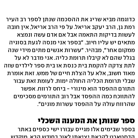
כדוגמה מביא שריג את ההסכמה שנתן לספר רב העיר
רמת גן, הרב יעקב אריאל. על פי הרב אריאל, אין חובה
לעשות בדיקות התאמה אבל אם אדם עשה ונמצא
מתאים יש עליו חיוב. "בספר אני מנסה לגעת בסוגיה
ממקום אחר", מבהיר. "עשרות אנשים מתים מידי שנה
בגלל שהם לא קיבלו תרומת כליה. אני מדבר לא על
לתת צדקה להקמת בית כנסת או בית ספר לילדים שזה
מאוד חשוב, אלא על הצלת חיים של ממש. זאת אומרת
שבלי תרומת הכליה החולה ימות. לעומת זאת עבור
התורם ההפסד הוא מינורי - ביחס לרווח. אפשר
להתווכח כמה ההפסד אבל רוב התורמים מסכימים
שהרווח עולה על ההפסד עשרות מונים".
ספר שנותן את המענה השכלי
בספר שבימים אלו מגייס עבורו ישי כספים באתר
הדסטארט לקראת יציאתו לאור בחודש הבא, מוקדש