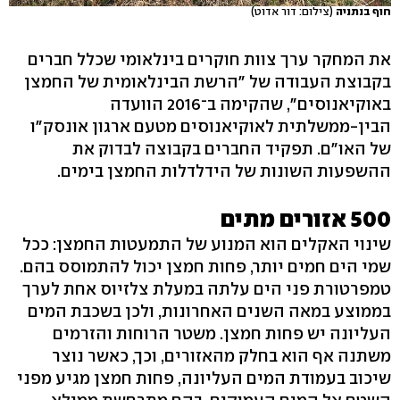
חוף בנתניה
(צילום: דור אדוט)
את המחקר ערך צוות חוקרים בינלאומי שכלל חברים
בקבוצת העבודה של "הרשת הבינלאומית של החמצן
באוקיאנוסים", שהקימה ב־2016 הוועדה
הבין-ממשלתית לאוקיאנוסים מטעם ארגון אונסק"ו
של האו"ם. תפקיד החברים בקבוצה לבדוק את
ההשפעות השונות של הידלדלות החמצן בימים.
500 אזורים מתים
שינוי האקלים הוא המנוע של התמעטות החמצן: ככל
שמי הים חמים יותר, פחות חמצן יכול להתמוסס בהם.
טמפרטורת פני הים עלתה במעלת צלזיוס אחת לערך
בממוצע במאה השנים האחרונות, ולכן בשכבת המים
העליונה יש פחות חמצן. משטר הרוחות והזרמים
משתנה אף הוא בחלק מהאזורים, וכך, כאשר נוצר
שיכוב בעמודת המים העליונה, פחות חמצן מגיע מפני