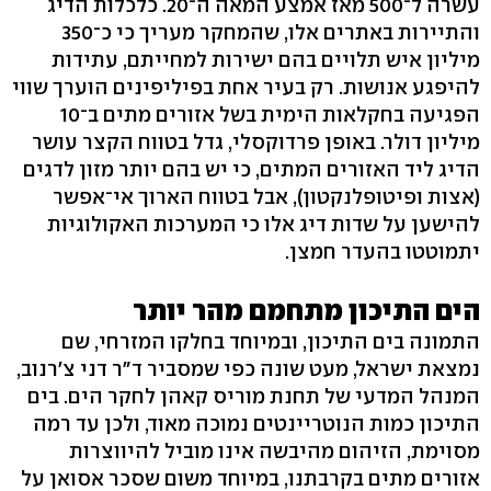
עשרה ל־500 מאז אמצע המאה ה־20. כלכלות הדיג
והתיירות באתרים אלו, שהמחקר מעריך כי כ־350
מיליון איש תלויים בהם ישירות למחייתם, עתידות
להיפגע אנושות. רק בעיר אחת בפיליפינים הוערך שווי
הפגיעה בחקלאות הימית בשל אזורים מתים ב־10
מיליון דולר. באופן פרדוקסלי, גדל בטווח הקצר עושר
הדיג ליד האזורים המתים, כי יש בהם יותר מזון לדגים
(אצות ופיטופלנקטון), אבל בטווח הארוך אי־אפשר
להישען על שדות דיג אלו כי המערכות האקולוגיות
יתמוטטו בהעדר חמצן.
הים התיכון מתחמם מהר יותר
התמונה בים התיכון, ובמיוחד בחלקו המזרחי, שם
נמצאת ישראל, מעט שונה כפי שמסביר ד"ר דני צ'רנוב,
המנהל המדעי של תחנת מוריס קאהן לחקר הים. בים
התיכון כמות הנוטריינטים נמוכה מאוד, ולכן עד רמה
מסוימת, הזיהום מהיבשה אינו מוביל להיווצרות
אזורים מתים בקרבתנו, במיוחד משום שסכר אסואן על