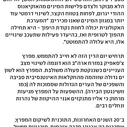
הלא מבוקר ולצדם פלישות המינים מהאוקיאנוס
ההודי יגרום, לפחות בטווח הקצר, לשינוי דרמטי עוד
יותר במגוון המינים שאנו מכירים: "המערכת
האקולוגית יכולה לחוות נקודת היפוך - היא תחילה
תהפוך לטרופית ואז, בהיעדר פעילות שתעכב שינויים
אלו, היא עלולה להתמוטט".
תרחיש יום הדין הזה לא חייב להתממש. מפרץ
צ'סאפיק במזרח ארה"ב הוא דוגמה לשינוי מצב
העניינים כשננקטת פעולה משולבת. המפרץ הוא לשון
ים גדולה שזוהמה מהחקלאות האינטנסיבית סביבה
והשפכים של הערים הגדולות שסמוכות לה (כמו
וושינגטון הבירה). ההשפעות על המפרץ מגיעות
מרחוק כי אליו מתנקזים אגני ההיקוות של נהרות
ונחלים רבים.
ב־20 השנים האחרונות, התוכנית לשיקום המפרץ,
שחברים בה ארגוני חברה אזרחית, סוכנויות ממשל