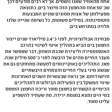
אחוז מהאוויר שאנו נושמים. אך לא רבים מודעים לכך
שכ־50 אחוז מהחמצן הזה מיוצר בים, כתוצאה
מפעילותן של אצות מסוגים שונים המבצעות
פוטוסינתזה. במילים פשוטות, כל נשימה שנייה שלנו
תלויה במתרחש בים.
מבחינה אבולוציונית, לפני כ־2.4 מיליארד שנים ייצור
החמצן בים הביא בתהליך איטי לשינוי בהרכב
האטמוספירה וליצירת שכבת האוזון, דבר שאִפשר את
מעבר החיים מהים אל היבשה לפני כ־500 מיליון שנה.
מאז, התהליכים באוקיינוסים למעשה מֵתחזקים גם את
שגשוג מיני בעלי החיים והצמחים היבשתיים
והישרדותם. אך נראה שבעשרות השנים האחרונות
שיווי המשקל בין הפעילות הביולוגית לתהליכים
הכימיים הקשורים בחמצן מופר וריכוז החמצן המומס
במי הים נמצא במגמת ירידה, מה שעתיד להשפיע
עלינו מאוד.