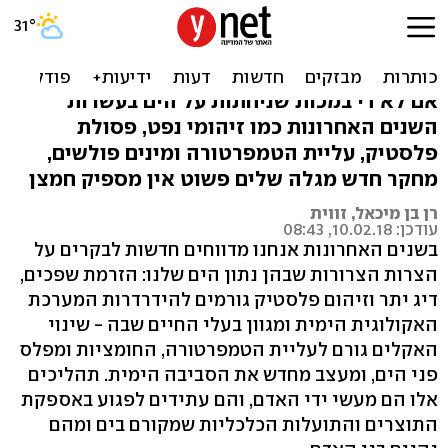
אין מספיק חמצן: הים שלנו
נחנק
אם לא די במכות שניחתות על הים בעשרות
השנים האחרונות כמו זיהומי נפט, פסולת
פלסטיק, עליית הטמפרטורה ומינים פולשים,
מחקר חדש מגלה שלים פשוט אין מספיק חמצן
רן בן מיכאל, זווית
עודכן: 10.02.18, 08:43
בשנים האחרונות אנחנו מדווחים חדשות לבקרים על
הצרות הצרורות שבהן נתון הים שלנו: הזרמת שפכים,
דיג יתר וזיהום פלסטיק גורמים להידרדרות המערכת
האקולוגית הימית ומגוון בעלי החיים שבה - שינוי
האקלים גורם לעליית הטמפרטורה, החומציות ומפלס
פני הים, ומעצב מחדש את הסביבה הימית. תהליכים
אלו הם מעשי ידי האדם, והם עתידים לפגוע באספקת
התוצרים והתועלות הכלכליות שמקורם בים ומהם