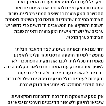
במקביל לעודד ולתמרץ את מערכת החינוך ואת
המוסדות האקדמיים להרחיב את הלימודים ואת
ההכשרה המקצועית בנושאים המוניציפליים. טובת
הציבור מחייבת שהמדינה תראה בכך משימה לאומית
חשובה ותשקיע את המשאבים הדרושים כדי להשריש
ערכים של יושרה אישית ומקצועית וראיית טובת
הציבור כערך מרכזי.
יחד עם זאת ובאותה נשימה, לצד המאבק הבלתי
מתפשר למיגור תופעה הרסנית זו, עלינו להימנע
מאמירות מכלילות ולכבד את חזקת החפות כדי לא
לשפוך את התינוק עם המים. בפרט לאור הקלות הרבה
בה ניתן להאשים עובד ציבור ולהוביל לבדיקות
וחקירות לעיתים בגלל מניעים פסולים כשלכולם ברור
שגם הזיכוי המוחלט לא ימנע את הנזק שיגרם.
אין ספק שהעמקת ההדרכה וההכוונה המקצועית
שיביאו לחיזוק ולשיפור ההיבטים הערכיים יביאו גם