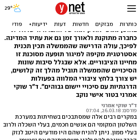
למה הם מסתבכים בשחיתות?
"השחיתות הציבורית מהווה גורם שעלול לסכן
באופן ממשי את קיומה של החברה הישראלית
כחברה מתוקנת ולאורך זמן גם את עתיד המדינה.
לפיכך, עולה הדרישה שהממשלה תכין תכנית
אסטרטגית מקיפה למיגור תופעה מסוכנת זו
מחיינו הציבוריים. אלא שבגלל סיבות שונות
הסיכויים שהממשלה תוביל מהלך זה קלושים,
יש צורך בלחץ ציבורי המלווה בפעולות
הדרגתיות עם סיכויי יישום גבוהים". ד"ר שוקי
אמרני בטור אישי נוקב
ד"ר שוקי אמרני
פורסם: 26.03.18, 07:04
במקרים רבים אלה שמסתבכים בשחיתות במערכת
השלטון המקומי הם אנשים חכמים, בעלי השכלה ולרוב
בעלי ממון. ניתן להניח שהם היו מודעים היטב לנזק