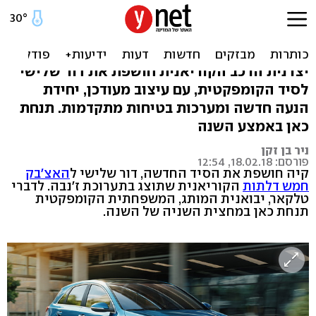
קיה סיד חדשה תגיע בעוד
מספר חודשים
יצרנית הרכב הקוריאנית חושפת את דור שלישי
לסיד הקומפקטית, עם עיצוב מעודכן, יחידת
הנעה חדשה ומערכות בטיחות מתקדמות. תנחת
כאן באמצע השנה
ניר בן זקן
פורסם: 18.02.18, 12:54
קיה חושפת את הסיד החדשה, דור שלישי ל
האצ'בק
חמש דלתות
הקוריאנית שתוצג בתערוכת ז'נבה. לדברי
טלקאר, יבואנית המותג, המשפחתית הקומפקטית
תנחת כאן במחצית השניה של השנה.