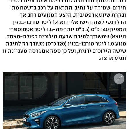
בטיחות מתקדמות הכוללות בלימה אוטונומית במצבי
חירום, שמירה על נתיב, התראה על רכב ב"שטח מת"
ובקרת שיוט אדפטיבית. היצע המנועים רחב אך
הרלוונטי לשוק הישראלי הוא 1.4 ליטר טורבו-בנזין
המפיק 140 כ"ס (5 כ"ס יותר מה-1.6 ליטר אטמוספרי
היוצא) שמשודך לתיבת שבעה הילוכים כפולת-מצמד.
מנוע 1.0 ליטר טורבו-בנזין (120 כ"ס) משודך רק לתיבת
שישה הילוכים ידנית, ועל כן ספק אם גרסה מעניינת זו
תגיע ארצה.