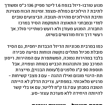
מנוע טורבו-דיזל בנפח 1.6 ליטר מפיק 136 כ"ס ומשודך
לתיבת 7 הילוכים כפולת-מצמד. זמינות הכוח מצוינת
ותיבת ההילוכים מהירת-תגובה. הביצועים טובים
למדי ובמבחני התאוצה התמקמה הסיד במרכז
החבורה. המנוע מעודן ולא רועש כשתייני סולר, אך
רעשי דרך ורוח מורגשים בשיוט.
כמו במרבית מכוניות הדיזל הכבדות יחסית, גם הסיד
סובלת מכיול מתלים נוקשה ונוחות נסיעה סבירה
בלבד במהירות נמוכה, המשתפרת עם המהירות. ריסון
המרכב טוב והתנהגות הכביש בטוחה וצפויה, אבל
תוספת 90 ק"ג מלפנים (לעומת הבנזין), מייצרת
תת-היגוי מוגזם ואילו ההגה - עם 3 מצבי קשיחות -
מרגיש מלאכותי. במפתיע, צריכת הדלק לא הייתה
הטובה במבחן עם 13.7 ק"מ לליטר, עם או בלי קשר
להיותה היחידה ללא מערכת עצור-סע.