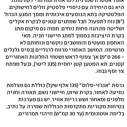
אופל אסטרה שמרנית למראה ודומה מדי לקודמתה.
היא גם היחידה עם כיסויי פלסטיק זולים לחישוקים.
הפלסטיקה בתא הנוסעים איכותית ומסך המגע הגדול
("8) נוח לתפעול. חבל שמתגים קטנים לבקרת אקלים
ושליטה מההגה פחות נוחים. תמוה גם מיקום מתג
בקרת היציבות בסמוך למתג חיישני חניה. תאי
האחסון מועטים והמושבים נוקשים ונוחותם לא
מרשימה. המושב האחורי מרווח לרגליים (בסיס גלגלים
- 266 ס"מ) אך צפוף לראש ושטחי החלונות האחוריים
קטנים. תא המטען קטן יחסית (335 ליטר), ובעל מפתח
צר וסף גבוה.
גרסת "אנג'וי-פלוס" (135 אלף שקל) כוללת גם מצלמת
נסיעה לאחור, בקרת שיוט, חיישני גשם, תאורה וחניה
מלפנים ומאחור ושש כריות אוויר. יש גם מערכות
בטיחות מקוריות מתקדמות הכוללות שמירה על נתיב,
בלימה אוטונומית (עד 30 קמ"ש) וזיהוי תמרורים.