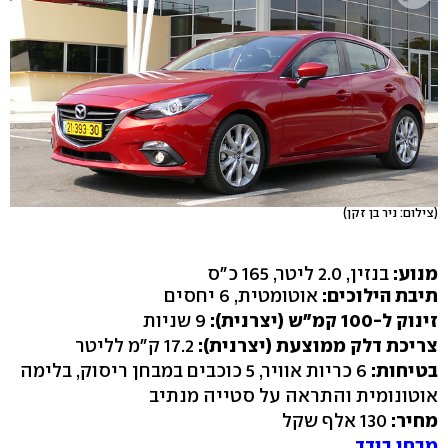
(צילום: ניר בן זקן)
מנוע:
בנזין, 2.0 ליטר, 165 כ"ס
תיבת הילוכים:
אוטומטית, 6 יחסים
זינוק ל-100 קמ"ש (יצרנית):
9 שניות
צריכת דלק ממוצעת (יצרנית):
17.2 ק"מ לליטר
בטיחות:
6 כריות אוויר, 5 כוכבים במבחן ריסוק, בלימה
אוטונומית והתראה על סטייה מנתיב
מחיר:
130 אלף שקל
מבחן בודד