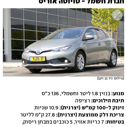
חברת חשמל - טויוטה אוריס
(צילום: ניר בן זקן)
מנוע:
בנזין 1.8 ליטר וחשמלי, 136 כ"ס
תיבת הילוכים:
רציפה
זינוק ל-100 קמ"ש (יצרנית):
10.9 שניות
צריכת דלק ממוצעת (יצרנית):
27.8 ק"מ לליטר
בטיחות:
7 כריות אוויר, 5 כוכבים במבחן ריסוק,