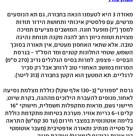
מאזדה 3 היא לטעמנו הנאה בחבורה, גם תא הנוסעים
מרשים, עם פלסטיק איכותי ותחושת הידור תודות
למסך ("7) מופעל חוגה. המושבים מציעים תמיכה
מצוינת וטווח כיוון רחב להגה מקנה תנוחת נהיגה
טובה. אלא שתאי האחסון מעטים, אין תאורה בסוכך
השמש, שטחי החלונות קטנים ומד הסל"ד - בגרסת
הבסיס - פצפון. למרות בסיס הגלגלים נדיב (270 ס"מ)
המרווח במושב האחורי טוב לרוחב אבל רק סביר
לרגליים. תא המטען הוא הקטן בחבורה (313 ליטר).
גרסת "ספורט" (ב-130 אלף שקל) כוללת מצלמת נסיעה
לאחור, מנופים להעברת הילוכים מההגה, בקרת שיוט,
חיישני גשם, מראות מתקפלות חשמלית, חישוקי "16
קלים ו-6 כריות אוויר. מערכת בטיחות מתקדמת כוללת
בלימה אוטונומית במצבי חירום (עד 30 קמ"ש) התראה
על סטייה מנתיב ותאורה אדפטיבית (מעבר אוטומטי
בין אורות גבוהים לנמוכים) ועוקבת פניה.