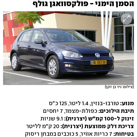
הסמן הימני - פולקסוואגן גולף
(צילום: ניר בן זקן)
מנוע:
טורבו-בנזין, 1.4 ליטר, 125 כ"ס
תיבת הילוכים:
כפולת-מצמד, 7 יחסים
זינוק ל-100 קמ"ש (יצרנית):
9.1 שניות
צריכת דלק ממוצעת (יצרנית):
20 ק"מ לליטר
בטיחות:
7 כריות אוויר, 5 כוכבים במבחן ריסוק