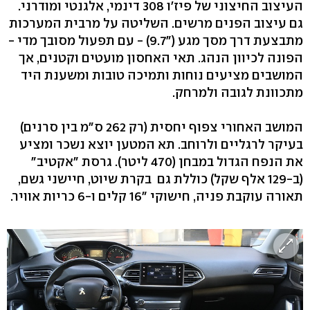
העיצוב החיצוני של פיז'ו 308 דינמי, אלגנטי ומודרני.
גם עיצוב הפנים מרשים. השליטה על מרבית המערכות
מתבצעת דרך מסך מגע ("9.7) - עם תפעול מסובך מדי -
הפונה לכיוון הנהג. תאי האחסון מועטים וקטנים, אך
המושבים מציעים נוחות ותמיכה טובות ומשענת היד
מתכוונת לגובה ולמרחק.
המושב האחורי צפוף יחסית (רק 262 ס"מ בין סרנים)
בעיקר לרגליים ולרוחב. תא המטען יוצא נשכר ומציע
את הנפח הגדול במבחן (470 ליטר). גרסת "אקטיב"
(ב-129 אלף שקל) כוללת גם בקרת שיוט, חיישני גשם,
תאורה עוקבת פניה, חישוקי "16 קלים ו-6 כריות אוויר.