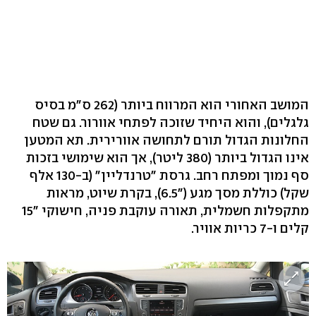
המושב האחורי הוא המרווח ביותר (262 ס"מ בסיס
גלגלים), והוא היחיד שזוכה לפתחי אוורור. גם שטח
החלונות הגדול תורם לתחושה אוורירית. תא המטען
אינו הגדול ביותר (380 ליטר), אך הוא שימושי בזכות
סף נמוך ומפתח רחב. גרסת "טרנדליין" (ב-130 אלף
שקל) כוללת מסך מגע ("6.5), בקרת שיוט, מראות
מתקפלות חשמלית, תאורה עוקבת פניה, חישוקי "15
קלים ו-7 כריות אוויר.