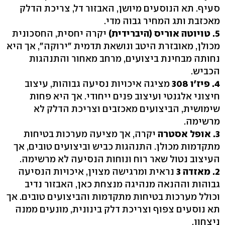
סעיף. תא הנוסעים מיושן, האבזור דל, צריכת הדלק
מאכזבת ותג המחיר גבוה מדי.
5. טויוטה אוריס (היברידית)
יקרה יחסית, החסכונית
מכולן, מאובזרת היטב ונושאת תדמית "ירוקה", אך היא
נחותה מבחינת ביצועים, מרחב מאחור והתנהגות
הכביש.
4. פיז'ו 308
מציגה איכויות נסיעה גבוהות, עיצוב
חיצוני אלגנטי ועיצוב פנים ייחודי. אך היא פחות
שימושית, הביצועים מאכזבים וצריכת הדלק לא
מרשימה.
3. אופל אסטרה
יקרה, אך מציעה מערכות בטיחות
מתקדמות מכולן. התנהגות כביש וביצועים טובים, אך
העיצוב נטול שאר רוח ונוחות הנסיעה לא מרשימה.
2. מאזדה 3
נראית ומרגישה מצוין, איכויות הנסיעה
גבוהות וההנאה מנהיגה מנצחת כאן, האבזור נדיב
וכולל מערכות בטיחות מתקדמות והביצועים טובים. אך
תא נוסעים צפוף וצריכת דלק בינונית, מונעים ממנה
ניצחון.