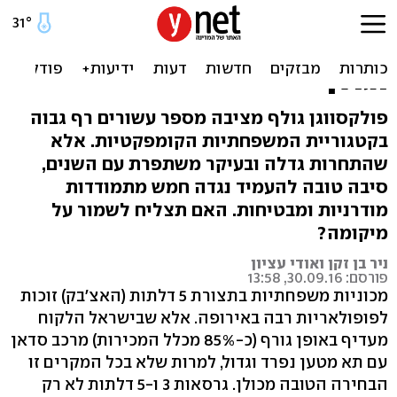
מבחן השוואתי למשפחתיות
קומפקטיות - חמש מתחרות
וגולף
פולקסווגן גולף מציבה מספר עשורים רף גבוה
בקטגוריית המשפחתיות הקומפקטיות. אלא
שהתחרות גדלה ובעיקר משתפרת עם השנים,
סיבה טובה להעמיד נגדה חמש מתמודדות
מודרניות ומבטיחות. האם תצליח לשמור על
מיקומה?
ניר בן זקן ואודי עציון
פורסם: 30.09.16, 13:58
מכוניות משפחתיות בתצורת 5 דלתות (האצ'בק) זוכות
לפופולאריות רבה באירופה. אלא שבישראל הלקוח
מעדיף באופן גורף (כ-85% מכלל המכירות) מרכב סדאן
עם תא מטען נפרד וגדול, למרות שלא בכל המקרים זו
הבחירה הטובה מכולן. גרסאות 3 ו-5 דלתות לא רק