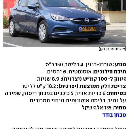
(צילום: ניר בן זקן)
מנוע:
טורבו-בנזין, 1.4 ליטר, 150 כ"ס
תיבת הילוכים:
אוטומטית, 6 יחסים
זינוק ל-100 קמ"ש (יצרנית):
8.9 שניות
צריכת דלק ממוצעת (יצרנית):
18.2 ק"מ לליטר
בטיחות:
6 כריות אוויר, 5 כוכבים במבחן ריסוק, שמירה
על נתיב, בלימה אוטונומית וזיהוי תמרורים
מחיר:
135 אלף שקל
מבחן בודד