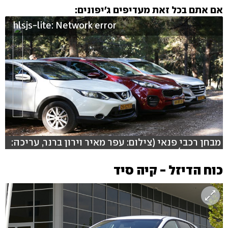
אם אתם בכל זאת מעדיפים ג'יפונים:
hlsjs-lite: Network error
מבחן רכבי פנאי (צילום: עפר מאיר וירון ברנר, עריכה:
אסף קוזין)
כוח הדיזל - קיה סיד