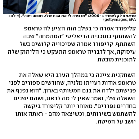
טראמפ לקליפורד ב-2006: "מזכירה לי את הבת שלי. חכמה ויפה".
(צילום:
gettyimages, EPA)
קליפורד אמרה כי בשלב הזה הציע לה טראמפ
להשתתף בתוכנית הריאליטי "המתמחה" שבה
השתתף. קליפורד אמרה שסיכוייה קלושים בשל
עיסוקה, אך לדבריה טראמפ התעקש כי הליהוק שלה
לתוכנית מובטח.
השחקנית ציינה כי במהלך הערב היא שאלה את
טראמפ אודות רעייתו מלניה, שחודשים ספורים לפני
פגישתם ילדה את בנם המשותף בארון. "הוא נפנף את
השאלה שלי, ואמר שאין לי מה לדאוג, ושהם ישנים
בחדרים נפרדים". מאוחר יותר קליפורד ביקשה
להשתמש בשירותים, וכשיצאה מהם - ראתה אותו
יושב על המיטה.