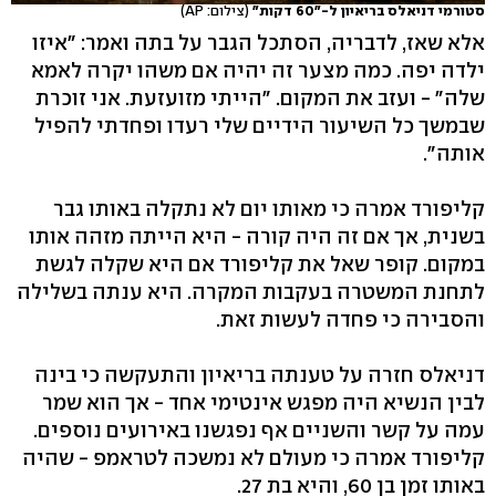
סטורמי דניאלס בריאיון ל-"60 דקות"
(צילום: AP)
אלא שאז, לדבריה, הסתכל הגבר על בתה ואמר: "איזו
ילדה יפה. כמה מצער זה יהיה אם משהו יקרה לאמא
שלה" - ועזב את המקום. "הייתי מזועזעת. אני זוכרת
שבמשך כל השיעור הידיים שלי רעדו ופחדתי להפיל
אותה".
קליפורד אמרה כי מאותו יום לא נתקלה באותו גבר
בשנית, אך אם זה היה קורה - היא הייתה מזהה אותו
במקום. קופר שאל את קליפורד אם היא שקלה לגשת
לתחנת המשטרה בעקבות המקרה. היא ענתה בשלילה
והסבירה כי פחדה לעשות זאת.
דניאלס חזרה על טענתה בריאיון והתעקשה כי בינה
לבין הנשיא היה מפגש אינטימי אחד - אך הוא שמר
עמה על קשר והשניים אף נפגשנו באירועים נוספים.
קליפורד אמרה כי מעולם לא נמשכה לטראמפ - שהיה
באותו זמן בן 60, והיא בת 27.