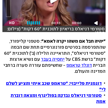
HD
00:33
00:00
סטורמי דניאלס בריאיון לתוכנית "60 דקות" (צילום:
CBS)
"יהיה חבל אם משהו יקרה לאמא"
: סטפני קליפורד,
שהתפרסמה בסרטים פורנוגרפיים תחת שם הבמה
"סטורמי דניאלס", התראיינה הלילה (ב') לתוכנית "60
דקות" ברשת CBS על
יחסיה בעבר
עם נשיא ארצות
הברית
דונלד טראמפ
- שחשיפתם עוררה סערה ברחבי
המדינה והעולם.
דוגמנית פלייבוי: "טראמפ שכב איתי והציע לשלם
לי"
סטורמי דניאלס נבדקה בפוליגרף ומצאה דוברת
אמת