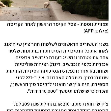
ומזווית נוספת - פסל הקיסר הראשון לאחר הקריסה
(צילום: AFP)
בשני העשורים הראשונים לשלטונו חתר צ'ין שי חואנג
לאחד את כל הנסיכויות הסיניות הרבות תחת שלטון
אחד. את מטרתו זו השיג בעזרת כיבושים צבאיים,
אכזריות כלפי הנכבשים, ריגול, רציחות פוליטיות
ושוחד. בזו אחר זו נפלו 6 הנסיכויות הסיניות החזקות
שנותרו בסין. כשנפלה האחרונה, צ'י, ב-221 לפני
הספירה, היה צ'ין שי חואנגי ל"קיסר סין הראשון",
והכריז כי שושלתו תימשך "10,000 דורות".
צ'ין שי חואנג מת ב-210 או בתחילת שנת 209 לפני
הספירה במהלך אחד מסיוריו במחוזות הקיסרות. זמן