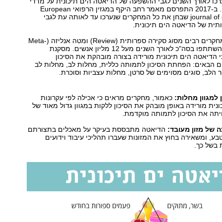
כו לאורך השנים לגבי ההשפעה של הדיאטה הים תיכונית על מדדי
הבריאות השונים. ב-2017 התפרסם מאמר רחב היקף במגזין הרפואי European
journal of clinical nutrition שבחן את כל המחקרים שנערכו עד לאותה עת לגבי
ית של הדיאטה הים תיכונית.
החוקרים אספו מחקרים רבים מסוג סקירה ספרותית (Review) ומטה אנליזה (Meta-
Analysis), בהם השתתפו בסה"כ לאורך השנים מעל 12 מליון אנשים. מסקנת
 הדיאטה הים תיכונית מורידה בצורה מובהקת את הסיכון
ם הבאים: הפחתת הסיכון לתמותה כללית, מחלות לב, מחלות לב
יר הלב, סוגים מסוימים של סרטן, מחלות עצביות וסוכרת.
למגוון מחלות:
כאמור, מחקרים מראים כי אכילה לפי עקרונות
נית מורידה באופן מובהק את הסיכון ללקות במגוון גדול מאוד של
תה את הסיכון לתמותה מוקדמת.
 של מזון מעובד:
הדיאטה מתבססת בעיקר על מאכלים בתצורתם
בע, ומשאירה בחוץ את המזונות שעברו תהליכי עיבוד וידועים
 בשל כך.