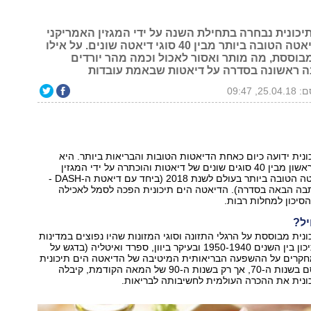
יכונית נבחרה בתחילת השנה על ידי המגזין האמריקני
U.S.News לדיאטה הטובה ביותר מבין 40 סוגי דיאטה שונים. על אילו
מבוססת, מה מותר ואסור לאכול וכמה מהר יורדים
 ראשונה בסדרה על דיאטות שבאמת עובדות
25, 09:47
נית ידועה כיום כאחת הדיאטות הטובות והבריאות ביותר. היא
נבחרה למקום הראשון מבין 40 סוגים שונים של דיאטות והוכתרה על ידי המגזין
U.S.News כדיאטה הטובה ביותר בעולם לשנת 2018 (ביחד עם דיאטת ה-DASH -
בה הבאה בסדרה). הדיאטה הים תיכונית הפכה לסמל לאכילה
סיכון למחלות רבות.
ל?
נית מבוססת על הרגלי התזונה וסוגי המזונות שהיו נפוצים במדינות
הגובלות בים התיכון בין השנים 1950-1940 ובעיקר ביוון, ספרד ואיטליה (בדגש על
מחקרים על ההשפעה הבריאותית המיטיבה של הדיאטה הים תיכונית
התחילו להתפרסם בשנות ה-70, אך רק בשנות ה-90 של המאה הקודמת, קיבלה
ונית את ההכרה העולמית לחשיבותה לבריאות.