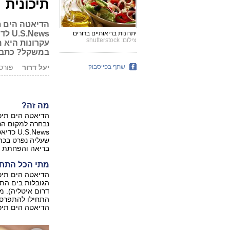
תיכונית
הדיאטה הים ת
יתרונות בריאותיים ברורים
צילום: shutterstock
עקרונות היא 
במשקל? כתבה
שתף בפייסבוק
יעל דרור
פורסם: .04.18
מה זה?
הדיאטה הים תיכו
שעליה נפרט בכת
בריאה והפחתת ה
מתי הכל התחי
הדיאטה הים תיכו
דרום איטליה). 
הדיאטה הים תיכ