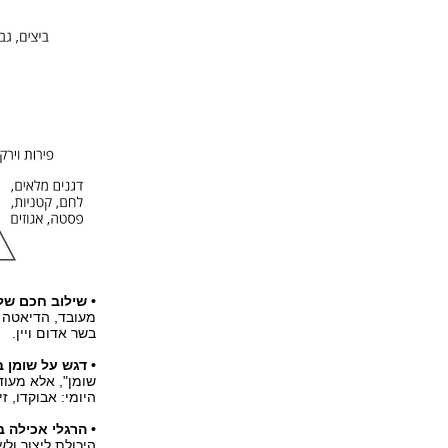
• שילוב חכם של 
מעובד, הדיאטה ד
בשר אדום ויין.
• דגש על שומן ב
שומן", אלא מעוד
היומי: אבוקדו, זי
• הרגלי אכילה ב
היכולת ליצור ולש