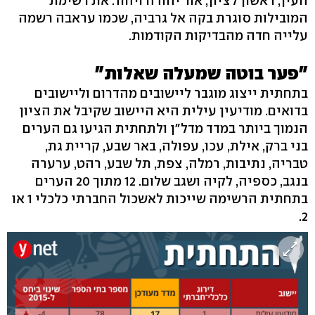
העין, ראשון לציון, אור יהודה ויהוד. את רשימת
המובילות סוגרת בקה אל גרביה, שכמו עראבה רשמה
עלייה חדה מהבדיקות הקודמות.
"פער בוטה שמעלה שאלות"
בתחתית ייצוג מוגבר ליישובים מהדרום וליישובים
בדואים. מודיעין עילית היא היישוב שקיבל את הציון
הנמוך ביותר במדד מדל"ן ולתחתית הגיעו גם הערים
בני ברק, אילת, עכו, עפולה, באר שבע, קריית גת,
טבריה, נתיבות, רמלה, צפת, תל שבע, רהט, ערערה
בנגב, כספיה, לקיה ושגב שלום. 12 מתוך 20 הערים
בתחתית הרשימה שייכות לאשכול החברתי כלכלי 1 או
2.