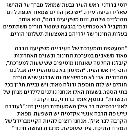
יוסי ברודני, ראש העיר גבעת שמואל, מברך על ההישג
שאליו הגיעה עירו. "יש כאן הורים שמאוד אכפת להם
מהילדים שלהם, והם משקיעים בהם", הוא אומר,
ובמקביל לא מכחיש כי בגבעת שמואל הורים משתתפים
בעלות החינוך של ילדיהם באמצעות תשלומי הורים.
"המעטפת והמערכת של העירייה משקיעה הרבה
מאוד משאבים במערכת החינוך, ובשנים האחרונות
קיבלנו החלטה שאנחנו מוסיפים שש שעות למערכת",
הוסיף ראש העיר. "המימון בא גם מהעירייה אבל גם
מההורים. אני לא מכחיש את זה שברגע שיש הורים
חזקים יש לזה תוספת גדולה מאוד, ויש גביית תל"ן בכל
בתי הספר. בשעות האלו אנחנו נותנים לילדים מגוון של
הכשרות". בנוסף, אומר ברודני, גם הקרבה
לאוניברסיטת בר אילן משמעותית בעניין זה: "לעובדה
שיש פה הרבה אנשי אקדמיה יש השפעה, מפאת
הקרבה לבר אילן. אנחנו רוצים להיות הקיימברידג' של
המזרח התיכון. עיר שעוסקת, מדברת ועושה חינוך".