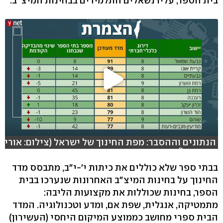
בית הספר, עליו נשאלים התלמידים בבחינות המיצ"ב.
הנתונים וההסבר: מפת החינוך של ישראל (צילום: אורי
דוידוביץ')
בבתי ספר שלא כוללים את כיתות י'-י"ב, מתבסס מדד
החינוך על בחינות המיצ"ב האחרונות שנערכו בבית
הספר, בחינות שכוללות את מקצועות הליבה:
מתמטיקה, אנגלית, שפת אם, ומדע וטכנולוגיה. המדד
הבית ספרי מחושב כממוצע המיקום היחסי (העשירון)