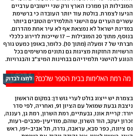
המובילות הן ממרכז הארץ ורק שני יישובים ערביים
הגיעו לצמרת. בולטת עוד יותר העובדה כי ברשימת
עשרים הערים עם הישגי התלמידים הטובים ביותר
במדינת ישראל לא נמצאת אף לא עיר אחת מהדרום.
בנוסף, מתוך 20 המובילות – 17 שייכות לדירוג כלכלי
חברתי של 7 ומעלה (מתוך 10). כלומר, באופן כמעט גורף
הרשויות החזקות מציגות גם נתונים מרשימים בכל
הנוגע להישגי תלמידיהם בבחינות המיצ"ב והבגרויות.
בצמרת יש ייצוג בולט לערי גוש דן: במקום הראשון
ניצבת גבעת שמואל עם הציון 91, ואחריה, לפי סדר
יורד: קריית אונו, גבעתיים, רמת השרון, רמת גן, רעננה,
זכרון יעקב, הוד השרון, שוהם, מודיעין-מכבים-רעות,
נס ציונה, כפר סבא, עראבה, גדרה, תל אביב-יפו, ראש