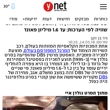
אסטון מרטין יד שניה, ממרגל
האסטון מרטין DB5 הקלאסית של ג'יימס בונד
שכיכבה בסרט גולדן איי, תוצע למכירה פומבית.
שוויה לפי הערכות: עד 1.6 מיליון פאונד
ניר בן זקן
פורסם: 24.05.18, 16:26
אחת המכוניות הקלאסיות המזוהות בעולם, רכב
השירות הצמוד של
המרגל המפורסם בעולם
, מוצעת
למכירה פומבית. האסטון מרטין DB5 שהופיעה בסרט
גולדן איי (ב-1995) תוצע למכירה בפסטיבל המהירות
של גדווד ב-13 ליולי. תג המחיר בו היא צפויה להחליף
ידיים עומד על בין 1.2 ל-1.6 מיליון פאונד, פי שניים
ממחירה של DB5 זהה במצב מושלם. אגב, מחירה של
DB5
מקורית ששימשה את שון קונרי בסרט גולדפינגר
היה כפול.
מתוך הסרט גולדן איי