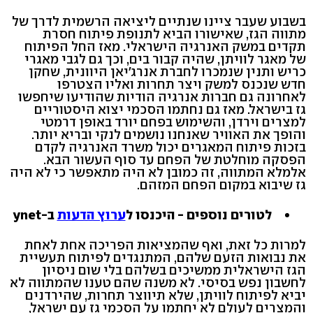
בשבוע שעבר ציינו שנתיים ליציאה הרשמית לדרך של
מתווה הגז, שאישורו הביא לתנופת פיתוח חסרת
תקדים במשק האנרגיה הישראלי. מאז החל הפיתוח
של מאגר לוויתן, שהיה קבור בים, וכך גם לגבי מאגרי
כריש ותנין שנמכרו לחברת אנרג'יאן היוונית, שחקן
חדש שנכנס למשק ויצר תחרות ואליו הצטרפו
לאחרונה גם חברות אנרגיה הודיות שהודיעו שיחפשו
גז בישראל. מאז גם נחתמו הסכמי יצוא היסטוריים
למצרים וירדן, והשימוש בפחם יורד באופן דרמטי
והופך את האוויר שאנחנו נושמים לנקי ובריא יותר.
בזכות פיתוח המאגרים יכול משרד האנרגיה לקדם
הפסקה מוחלטת של הפחם עד סוף העשור הבא.
אלמלא המתווה, זה כמובן לא היה מתאפשר כי לא היה
גז שיבוא במקום הפחם המזהם.
לטורים נוספים - היכנסו ל
ערוץ הדעות
ב-ynet
למרות כל זאת, ואף שהמציאות הפריכה אחת לאחת
את נבואות הזעם שלהם, המתנגדים לפיתוח תעשיית
הגז הישראלית ממשיכים בשלהם בלי שום ניסיון
לחשבון נפש בסיסי. לא משנה שהם טענו שהמתווה לא
יביא לפיתוח לוויתן, שלא תיווצר תחרות, שהירדנים
והמצרים לעולם לא יחתמו על הסכמי גז עם ישראל,