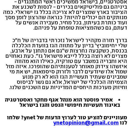
אסטרטגיים, בישראל ממשיכים ראשי המתנגדים -
ביניהם גם פוליטיקאים בכירים - לנסות לשכנע את
הציבור בארץ שמצרים לא צריכה בכלל גז ישראלי. כמה
מנותקים הם יכולים להיות? כנראה שהרצון לזמן מסך
ועוד כותרת בעיתון, בכל מחיר, מעבירה אנשים על
דעתם, גם כשהמציאות טופחת על פניהם.
בדרך חזרה מקהיר לישראל נזכרתי בדבריה של ח"כ
שלי יחימוביץ' בדיון על מתווה הגז בוועדת הכלכלה
בכנסת, כשקבעה נחרצות ש"גם אם נתחנן על ארבע,
מצרים לא רוצה בכלל לייבא מישראל גז". כעת נאחזים
היא וחבריה במשבר עם טורקיה, כאילו הוא מהווה
איזשהו צידוק מאוחר לטענותיהם שהופרכו. איזה מזל
שמול אלו שיודעים לדבר ולזרוק סיסמאות, יש את מי
שמבינים שעתיד תעשיית הגז הוא לא רק מנוע
הצמיחה הכלכלי של ישראל, אלא גם גשר לביסוס
וחיזוק מערכות היחסים המדיניות עם השכנים שלנו.
אמיר פוסטר הוא מנהל אגף מחקר ואסטרטגיה
באיגוד תעשיות חיפושי הנפט והגז בישראל
מעוניינים להציע טור לערוץ הדעות של ynet? שלחו
לנו
ynetopinion@gmail.com