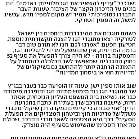
ושבכלל "עדיף להשאיר את הגז מלווייתן באדמה". הם
בונים על הזיכרון הקצר של הציבור. טענות העבר
התבררו כמופרכות? תמיד יש מקום לספין חדש. עכשיו,
למשל, זה הספין הטורקי.
כשהם חוגגים את ההידרדרות ביחסים בין ישראל
לטורקיה יצאו מתנגדי הגז להצגה תקשורתית נוספת.
הטיעון הפעם: "אמרנו לכם: הגז לא תורם שום דבר
ברמה המדינית, אין שום משקל מדיני לתגליות הגז,
והמסקנה ברורה - לא היה צורך להפעיל את סעיף 52
בחוק ההגבלים, שמאפשר לשר הכלכלה להסתכל על
התמונה הרחבה יותר ולהתחשב גם בשיקולים של
'מדיניות חוץ או ביטחון המדינה'".
שוב אותו ספין ישן. טענה זו הופיעה כבר בעבר בבג"ץ
של מתנגדי הגז נגד מימוש מתווה הגז והופרכה מיסודה
כבר אז. נשיאת בית המשפט העליון הנוכחית, אסתר
חיות, שישבה בהרכב שדן בעתירה, כתבה בהכרעת
הדין: "אני סבורה כי קיימים במקרה דנן שיקולים כבדי
משקל של מדיניות חוץ וביטחון המצדיקים את הפעלת
הסעיף". בכך היא הצטרפה לשאר חברי ההרכב, שכולם
פה אחד הסכימו שהשימוש בסעיף היה מוצדק.
מאז פסיקת בג"ץ נחתמו ההסכמים ההיסטוריים עם