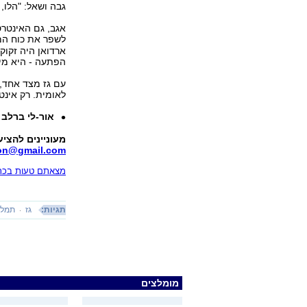
גבה ושאל: "הלו,
אגב, גם האינטרס
לשפר את כוח המי
ארדואן היה זקוק
הפתעה - היא מי
עם גז מצד אחד, 
לאומית. רק אינט
אור-לי ברלב 
מעוניינים להציע טור 
ion@gmail.com
מצאתם טעות בכתב
תגיות:
גז
תמלוג
מומלצים