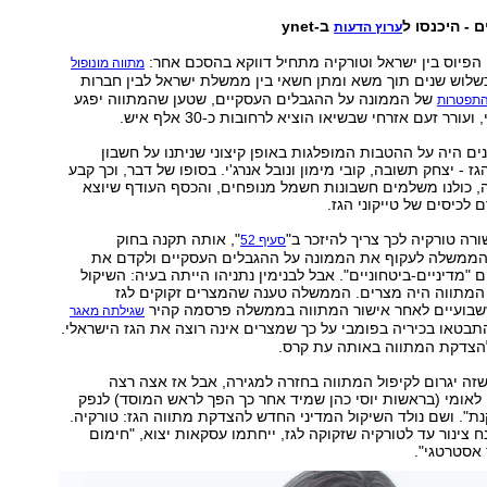
 - היכנסו ל
ב-ynet
ערוץ הדעות
הפיוס בין ישראל וטורקיה מתחיל דווקא בהסכם אחר:
מתווה מונופול
שלוש שנים תוך משא ומתן חשאי בין ממשלת ישראל לבין חברות
של הממונה על ההגבלים העסקיים, שטען שהמתווה יפגע
תפטרות
עורר זעם אזרחי שבשיאו הוציא לרחובות כ-30 אלף איש.
ם היה על ההטבות המופלגות באופן קיצוני שניתנו על חשבון
הגז - יצחק תשובה, קובי מימון ונובל אנרג'י. בסופו של דבר, וכך קבע
, כולנו משלמים חשבונות חשמל מנופחים, והכסף העודף שיוצא
לכיסים של טייקוני הגז.
ורה טורקיה לכך צריך להיזכר ב"
", אותה תקנה בחוק
סעיף 52
ממשלה לעקוף את הממונה על ההגבלים העסקיים ולקדם את
"מדיניים-ביטחוניים". אבל לבנימין נתניהו הייתה בעיה: השיקול
המתווה היה מצרים. הממשלה טענה שהמצרים זקוקים לגז
שבועיים לאחר אישור המתווה בממשלה פרסמה קהיר
שגילתה מאגר
תבטאו בכיריה בפומבי על כך שמצרים אינה רוצה את הגז הישראלי.
להצדקת המתווה באותה עת קרס.
שזה יגרום לקיפול המתווה בחזרה למגירה, אבל אז אצה רצה
לאומי (בראשות יוסי כהן שמיד אחר כך הפך לראש המוסד) לנפק
ת". ושם נולד השיקול המדיני החדש להצדקת מתווה הגז: טורקיה.
ח צינור עד לטורקיה שזקוקה לגז, ייחתמו עסקאות יצוא, "חימום
 אסטרטגי".