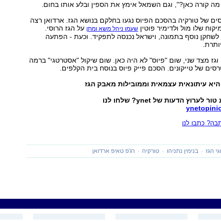
 מה קורה כאן?", וגם השמאל אימץ את הספין ובלע אותו בחום.
ים של טורקיה בהסכם הפיוס נגעו בחלקם בנושא הגז. ארדואן רצה
קוח שלו מול ולדימיר פוטין
על הגז הרוסי.
שעמו ניהל משא ומתן
 לשחקן נוסף בתמונה, וישראל נכנסה לתפקיד. וכעת - הפתעה
ותרת.
וגז מצד שני, שום "פיוס" לא היה כאן. שום שיקול "אסטרטגי" ברמה
רסים של טייקונים. הסכם פייק פיוס בנוסח בית הקלפים.
היא עיתונאית עצמאית וממובילות מאבק הגז
לערוץ הדעות של ynet? שלחו לנו
ynetopin
ה? כתבו לנו
י הגז
בנימין נתניהו
טורקיה
רג'פ טאיפ ארדואן