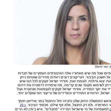
: ינאי יחיאל)
פיוס שכל מה שיש מאחוריו אלה האינטרסים העסקיים של חברות
על חשבון הציבור: הטייקונים רוצים רווחים מהירים שאותם ניתן
ת יצוא גדולות. לעומת זאת, אזרחי ישראל זקוקים לכל הגז שיש
ייתן לשימוש מקומי שנים קדימה, מה שיפחית דרמטית את זיהום
וריד את יוקר המחייה. אזרחי ישראל זקוקים לעצמאות אנרגטית אבל
ראל, הרווחים המהירים והאדירים של טייקוני הגז שוקלים יותר.
שראש הממשלה החזק שלנו נתניהו זחל והתנצל בפני ארדואן תומך
י המרמרה. ולא רק התנצל, אלא אף שילם. מכספי הציבור.
כ-20
למשפחות של מי שישראל הגדירה "מחבלים". איש בימין לא הרים
ם