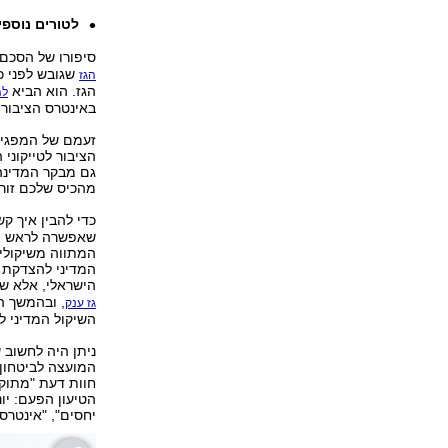
לטורים נוספים
סיפורו של הסכם 
שגובש לפני כ
הגז
הגז. הוא הביא
לה
באינטרס הציבורי, ו
זעמם של המפגיני
הציבור לטייקוני 
גם מבקר המדינה
מהכיס שלכם זורם 
כדי להבין איך קש
שאפשרה לראש ה
המתווה משיקולים 
המדיני להצדקת 
הישראלי, אלא ש
, ובהמשך ה
גז ענק
השיקול המדיני 
ניתן היה לחשוב 
המועצה לביטחון 
חוות דעת "מתוקנ
הטיעון הפעם: יונ
יחסים", "אינטרס