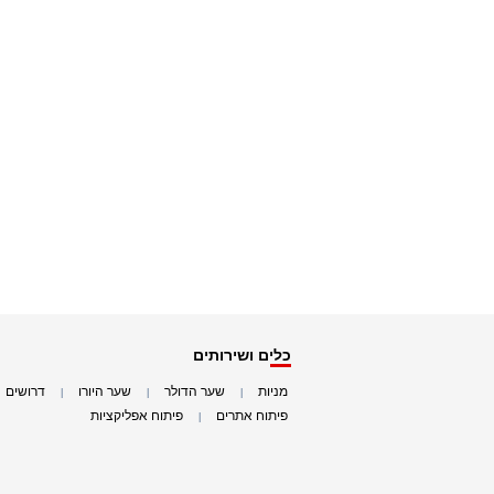
כלים ושירותים
מניות
שער הדולר
שער היורו
דרושים
|
|
|
|
פיתוח אתרים
פיתוח אפליקציות
|
|