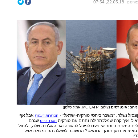
ורסם: 22.05.18, 07:54
יניהם: אינטרסים
(צילום: MCT, AFP, אמיל סלמן)
ונסול נשלח, "משבר ביחסי טורקיה-ישראל" -
אבל אף
הכותרות זועקות
אול: איך קרה שמלכתחילה נחתם עם טורקיה
שגרם
הסכם פיוס
 הימנית ביותר אי פעם לפעול לכאורה נגד האג'נדה שלה, ולזחול
פ טאיפ ארדואן תומך החמאס? התשובה לשאלה הזו נמצאת אצל
יו.