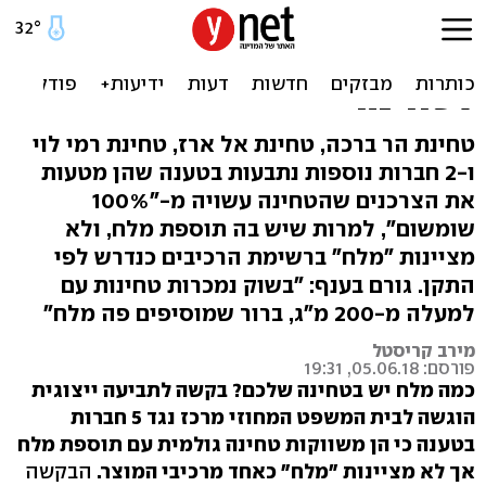
בקשה לייצוגית: חברות
מסתירות הוספת מלח
לטחינה
טחינת הר ברכה, טחינת אל ארז, טחינת רמי לוי
ו-2 חברות נוספות נתבעות בטענה שהן מטעות
את הצרכנים שהטחינה עשויה מ-"100%
שומשום", למרות שיש בה תוספת מלח, ולא
מציינות "מלח" ברשימת הרכיבים כנדרש לפי
התקן. גורם בענף: "בשוק נמכרות טחינות עם
למעלה מ-200 מ"ג, ברור שמוסיפים פה מלח"
מירב קריסטל
פורסם: 05.06.18, 19:31
כמה מלח יש בטחינה שלכם? בקשה לתביעה ייצוגית
הוגשה לבית המשפט המחוזי מרכז נגד 5 חברות
בטענה כי הן משווקות טחינה גולמית עם תוספת מלח
אך לא מציינות "מלח" כאחד מרכיבי המוצר.
הבקשה