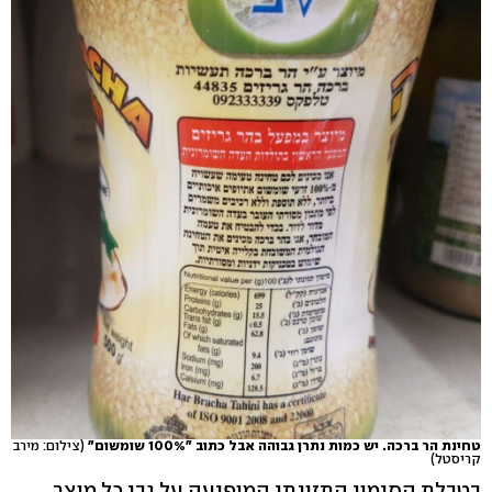
טחינת הר ברכה. יש כמות נתרן גבוהה אבל כתוב "100% שומשום"
(צילום: מירב
קריסטל)
בטבלת הסימון התזונתי המופיעה על גבי כל מוצר,