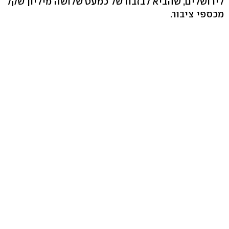
לירושלים, שהביא לבזבוז של כמעט שלושה מיליון שקל
מכספי ציבור.