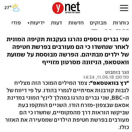
הודו: חרושת שמועות
בוואטסאפ גובה קורבנות
אמיתיים
שני גברים נוספים נהרגו בעקבות תקיפה המונית
לאחר שנחשדו כי הם מעורבים בפרשת חטיפה
של ילדים מבתיהם. הפרשה מבוססת על שמועת
וואטסאפ, הניזונה מסרטון מזוייף
הגר בוחבוט
פורסם: 11.06.18, 14:34
"רץ בוואטסאפ":
צמד המילים המוכר הזה מצליח
לגבות קורבנות אמיתיים לגמרי בהודו. על פי דיווח של
ה-BBC, שני גברים נהרגו במהלך לינץ' המוני במדינת
אסאם שבצפון-מזרח הודו. השניים הותקפו בעת
שביקשו הוראות דרך מהמקומיים, שחשדו כי הם
מעורבים בפרשת חטיפת הילדים שמסעירה את האזור
כולו.