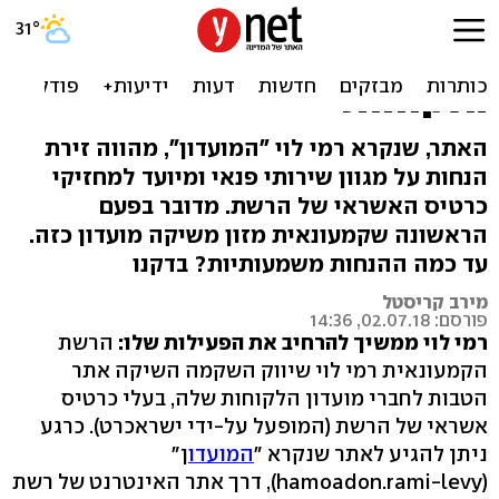
תחרות למועדון חבר: רמי לוי
השיק אתר הטבות למועדון
הלקוחות
האתר, שנקרא רמי לוי "המועדון", מהווה זירת
הנחות על מגוון שירותי פנאי ומיועד למחזיקי
כרטיס האשראי של הרשת. מדובר בפעם
הראשונה שקמעונאית מזון משיקה מועדון כזה.
עד כמה ההנחות משמעותיות? בדקנו
מירב קריסטל
פורסם: 02.07.18, 14:36
רמי לוי ממשיך להרחיב את הפעילות שלו:
הרשת
הקמעונאית רמי לוי שיווק השקמה השיקה אתר
הטבות לחברי מועדון הלקוחות שלה, בעלי כרטיס
אשראי של הרשת (המופעל על-ידי ישראכרט). כרגע
ניתן להגיע לאתר שנקרא "
המועדו
ן"
(hamoadon.rami-levy), דרך אתר האינטרנט של רשת