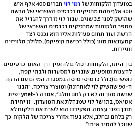
במועדון הלקוחות של
רמי לוי
חברים 400 אלף איש,
300 אלף מהם מחזיקים בכרטיס האשראי של הרשת,
שהושק לפני 3.5 שנים. עבור לוי זו דרך להגדיל את
מספר הלקוחות שמחזיקים בכרטיס האשראי של
הרשת ועוד תחום פעילות אליו הוא נכנס לצד
קמעונאות מזון (כולל רכישת קופיקס), סלולר, טלוויזיה
ותיירות.
בין היתר, הלקוחות יכולים להזמין דרך האתר כרטיסים
להצגות ומופעים, שוברים למסעדות ולבתי קפה,
נופשים (כולל כרטיסי טיסה במסגרת המיזם עם הדקה
ה-90 שהשיק לוי לאחרונה) ומוצרי צריכה. "הבנו
שרשת מזון זה לא רק לחם וחלב", אמרה ל-ynet יפית
אטיאס, בתו של לוי שמנהלת את המועדון. "זו יחידת
תוכן בפני עצמה. תפקידנו הוא לשרת את הלקוח לא
רק בלחם ובחלב, אלא בעוד אזורי צריכה של הלקוח. כך
שנוכל להטיב איתו".