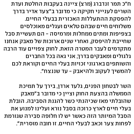
ח"כ תמר זנדברג (מרצ) ציינה בעקבות החלטת ועדת
השרים לענייני חקיקה כי מדובר ב"צעד אדיר בדרך
להפסקת ההתעללות האכזרית בבעלי החיים.
משלוחים חיים שבהם טלאים ועגלים מאוכלסים
בצפיפות ומתים ממחלות ומרמיסה - הם תעשיית סבל
שחייבת להיפסק, ואחרי שנים ארוכות של מאבק אנחנו
מתקדמים לעבר המטרה הזאת. לחוק צפויים עוד הרבה
גלגולים ומאבקים בדרך, אני גאה בכל החברים
והשותפים בארגוני זכויות בעלי החיים וקוראת לכם
להמשיך לעקוב ולהיאבק - עד שננצח״.
השר לבטחון הפנים, גלעד ארדן, בירך על תמיכת
הממשלה בהצעת החוק וציין כי מדובר ב"מאבק
שהובלתי מאז שכיהנתי כשר להגנת הסביבה. הובלת
בעלי חיים לארץ כרוכה בסבל נורא ועלינו למנוע את
הסבל המיותר הזה כאשר יש לו חלופה סבירה שגורמת
לפחות צער וכאב לבעלי החיים. זו חובה מוסרית".