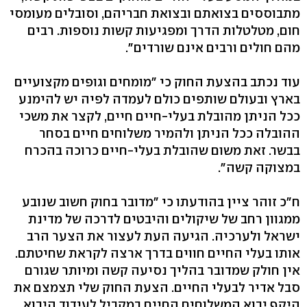
מתבוססים בצואתם ובצואת חבריהם, וסובלים מעומסי
חום, מטלטלות הדרך ומפגיעות קשות נוספות. רבים
מהם חולים ורבים אינם שורדים".
עוד נכתב בהצעת החוק כי "מומחים וגופים מקצועיים
בארץ ובעולם שותפים כולם לעמדה לפיה יש להימנע
ככל הניתן מהובלת בעלי-חיים חיים, לקצר את משכי
ההובלה ככל הניתן ולהמיר משלוחים חיים בסחר
בבשר. זאת משום שהובלת בעלי-חיים כרוכה בהכרח
במצוקה קשה".
ח"כ זוהר ציין בהודעתו כי "מדובר בחוק חשוב שנובע
ממגוון רחב של שיקולים והיבטים לדרכה של מדינת
ישראל ולערכיה. הגיעה העת לעצור את הצער הרב
אותו בעלי החיים חווים בדרך ארצה לקראת שחיטתם.
אין חולק שמדובר בהליך נסיעה קשה ומיותר שגורם
סבל אדיר לבעלי החיים. הצעת החוק שלי תצמצם את
היקף יבוא המשלוחים החיים במקביל לעידוד היבוא