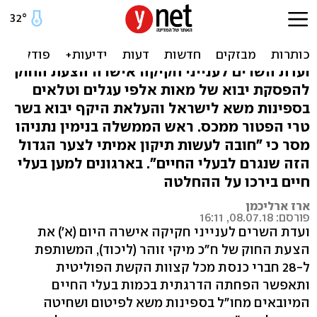
השרים בעד הפסקת ייבוא
עגלים וטלאים לשחיטה בארץ
ועדת השרים לענייני חקיקה אישרה הצעת החוק
להפסקת יבוא של מאות אלפי עגלים וטלאים
בספינות משא לישראל והעלאת היקף יבוא בשר
טרי הפטור ממכס. ראש הממשלה בנימין נתניהו
מסר כי "חובה לעשות תיקון אמיתי לצער הגדול
הזה שנגרם לבעלי החיים". בארגונים למען בעלי
חיים בירכו על ההחלטה
ארז ארליכמן
פורסם: 08.07.18, 16:11
ועדת השרים לענייני חקיקה אישרה היום (א') את
הצעת החוק של ח"כ מיקי זוהר (ליכוד), המשותפת
ל-28 חברי כנסת מכל קצוות הקשת הפוליטית
ותאפשר הפחתה הדרגתית בכמות בעלי החיים
המיובאים מחו"ל בספינות משא לפיטום ושחיטה