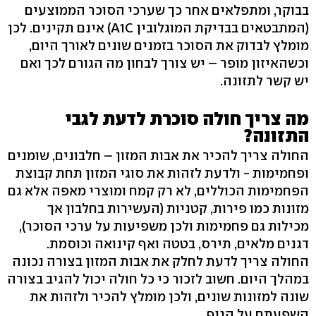
בבוקר, ומתפלאים אחר כך שערכי הסוכר הממוצעים
(המתבטאים בבדיקת המוגלובין A1C) אינם תקינים. לכן
מומלץ לבדוק את הסוכר בזמנים שונים לאורך היום,
וכשהאיזון מופר – יש צורך לבחון מה הגורם לכך ואם
יש קשר לתזונה.
מה צריך חולה סוכרת לדעת לגבי
התזונה?
החולה צריך להכיר את אבות המזון – חלבונים, שומנים
ופחמימות - ולדעת לזהות את סוגי המזון תחת קבוצת
הפחמימות הכוללים, לא רק קמח ומוצרי מאפה אלא גם
מזונות כמו פירות, קטניות (העשירות בחלבון אך
מכילות גם פחמימות ולכן משפיעות על ערכי הסוכר),
דגנים מלאים, תירס, בטטה ואף קינואה וכוסמת.
החולה צריך לדעת לחלק את אבות המזון בצורה נכונה
במהלך היום. חשוב לזכור כי כל חולה יכול להגיב בצורה
שונה למזונות שונים, ולכן מומלץ להכיר ולזהות את
השפעתם על הגוף.