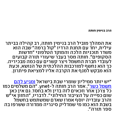
הרב בנימין חותה
את המהלך מוביל הרב בנימין חותה, רב קהילה בביתר
עילית, יחד עם תחנת הרדיו "קול ברמה" שבה הוא
משדר תוכניות הלכה והמוקד הטלפוני "חדשות
הסקופים". חותה מסר בעבר שיעורי תורה קבועים
לעובדי חברת החשמל ויצר קשרים עם כמה מבכיריה.
כך הוא נחשף למורכבות ההלכתית של הנושא, וכעת
הוא מבקש למנף את הקרבה אליו למציאת פיתרון.
"יש יותר ממיליון שומרי שבת בישראל
ומגיע להם
חשמל כשר
", אמר הרב חותה ל-ynet. "הם משלמים כמו
כל צרכן אחר וזכאים לזה בדין ולא בחסד. גם אין כאן
שום כפייה על הציבור החילוני". לדבריו, "החזון אי"ש
והרב עובדיה יוסף אמרו שאדם שמשתמש בחשמל
בשבת הוא כמו מי שמדליק סיגריה ממדורה ששרפו בה
ספר תורה".