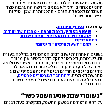
משמש גם אנשים חולים, מרכזים רפואיים ומוסדות
חיוניים אחרים, וממילא גם אם נדרשת התערבות מצד
העובדים לאספקת הזרם - היא מותרת, שכן "פיקוח
נפש דוחה שבת".
קראו עוד
בערוץ היהדות
:
שיפוץ בפולין: רצפת הרפת - מצבות של יהודים
ארגוני כשרות מזהירים: בעיית כשרות
בסטארבקס
מהם "תשעת הימים" ודיניהם?
בשנים האחרונות ישנם רבים המחמירים בהלכה בעניין
זה. לשיטתם, לא ראוי להקל בדבר כאשר אין מדובר
בסכנת חיים ממשית ומיידית, ובמיוחד כאשר יש חלופה
בצורה של העסקת עובדים לא יהודים. בהתאם לכך
נוהגים בריכוזים חרדים רבים להתנתק בסופי שבוע
מהרשת הארצית
ולהתחבר לגנרטורים פרטיים
,
ובמקביל עולה מעת לעת הדרישה להעסיק בשבת
נוכרים בלבד.
"לשומרי שבת מגיע חשמל כשר"
על רקע הרפורמה במשק החשמל, מבקשים כעת רבנים