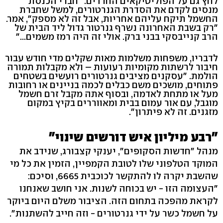
לחץ גם על הפוליטיקאים החרדים. "חברי הכנסת
מנסים לקדם את הסדרת הגנרטורים, למשל שחברת
החשמל תיקח עליהם אחריות, אבל זה לא מספק", אמר.
"רק בשבת האחרונה נשרף גנרטור גדול ליד הבית של
הרב קנייבסקי בבני ברק. אולי זה היה רמז משמים..."
לדבריו, משפחות משלמות מאות שקלים מדי חודש עבור
חיבור לרשתות מקומיות רעועות – ולא מקבלות תמורה
הולמת. "עסקנים מציבים גנרטורים רועשים בשטחים
פתוחים, מושכים משם כבלים לכמה בניינים או רחובות
מעל או מתחת לאדמה, ובסוף אתה מקבל זרם חשמל
מוגבל, עם אור עמום בבית ומאווררים בקיץ במקום
מזגנים. זה לא פיתרון".
"רבע מיליון איש דורשים שינוי"
מנהל "חדשות הסקופים", יענקי קצבורג, שנידב את
המוקד הטלפוני שלו לטובת הקמפיין, הזמין את כל מי
שהשבת יקרה לו להתקשר לכוכבית 6665, וסיכם:
"העצומה הזו - יש בכוחה לשנות. אני חושב שאנחנו
לקראת מהפכה בתחום הזה. הציבור משלם היום ביוקר
על חשמל כשר על ידי גנרטורים - וזה חייב להשתנות".