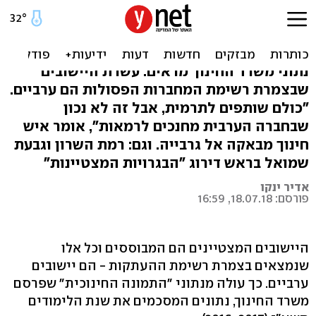
"זו לא התרבות שלנו": מי
נמצא בראש המעתיקנים
נתוני משרד החינוך מראים: עשרת היישובים
שבצמרת רשימת המחברות הפסולות הם ערביים.
"כולם שותפים לתרמית, אבל זה לא נכון
שבחברה הערבית מחנכים לרמאות", אומר איש
חינוך מבאקה אל גרבייה. וגם: רמת השרון וגבעת
שמואל בראש דירוג "הבגרויות המצטיינות"
אדיר ינקו
פורסם: 18.07.18, 16:59
היישובים המצטיינים הם המבוססים וכל אלו
שנמצאים בצמרת רשימת ההעתקות - הם יישובים
ערביים. כך עולה מנתוני "התמונה החינוכית" שפרסם
משרד החינוך, נתונים המסכמים את שנת הלימודים