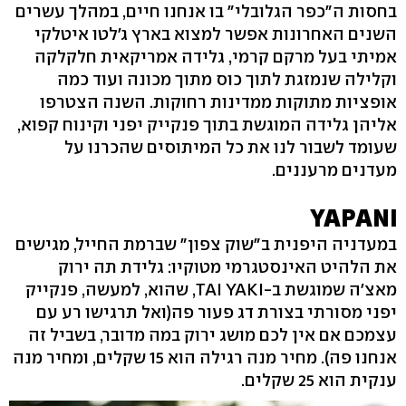
בחסות ה"כפר הגלובלי" בו אנחנו חיים, במהלך עשרים
השנים האחרונות אפשר למצוא בארץ ג'לטו איטלקי
אמיתי בעל מרקם קרמי, גלידה אמריקאית חלקלקה
וקלילה שנמזגת לתוך כוס מתוך מכונה ועוד כמה
אופציות מתוקות ממדינות רחוקות. השנה הצטרפו
אליהן גלידה המוגשת בתוך פנקייק יפני וקינוח קפוא,
שעומד לשבור לנו את כל המיתוסים שהכרנו על
מעדנים מרעננים.
YAPANI
במעדניה היפנית ב"שוק צפון" שברמת החייל, מגישים
את הלהיט האינסטגרמי מטוקיו: גלידת תה ירוק
מאצ'ה שמוגשת ב-TAI YAKI, שהוא, למעשה, פנקייק
יפני מסורתי בצורת דג פעור פה(ואל תרגישו רע עם
עצמכם אם אין לכם מושג ירוק במה מדובר, בשביל זה
אנחנו פה). מחיר מנה רגילה הוא 15 שקלים, ומחיר מנה
ענקית הוא 25 שקלים.