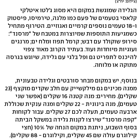
(צילום: יח"צ)
הגלידה שמוגשת במקום היא מסוג ג'לטו איטלקי
קלאסי בטעמים של פעם כמו מלגה, טירמיסו, פיסטוק
ו-18 טעמים נוספים קרמיים ואגוזיים. הטירוף מתחיל
כשמגיעות התוספות שמיוצרות במטבח של "מרסנד":
סירופ שוקולד עם דבש; קרמל תפוז ומלח ים; מרנגים
ועוגיות מיוחדות ועוד. בעתיד הקרוב מאוד צפוי
להיכנס לתפריט גם ופל בלגי עם גלידה, שיוגש בגרסה
מתוקה או מלוחה.
בנוסף, יש במקום מבחר סורבטים וגלידה טבעונית,
ממנה מכינים גם מילקשייק עם חלב שקדים מוקצף (23
שקלים). מחירים: מנה קטנה 16 שקלים (אפשר שני
טעמים), מנה בינונית - 22 שקלים ומנה ענקית שכוללת
ארבעה טעמים, תעלה לכם 27 שקלים. עבור לקוחות
"קפה מרסנד" שירצו לקנות גלידה במשקל הביתה
בסוף השבוע, ניתנת במקום הנחה של 10% (חצי
קילוגרם עולה שם 45 שקלים, וקילוגרם - 88 שקלים).