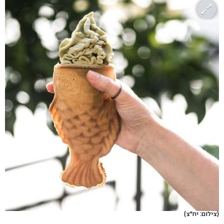
(צילום: יח"צ)