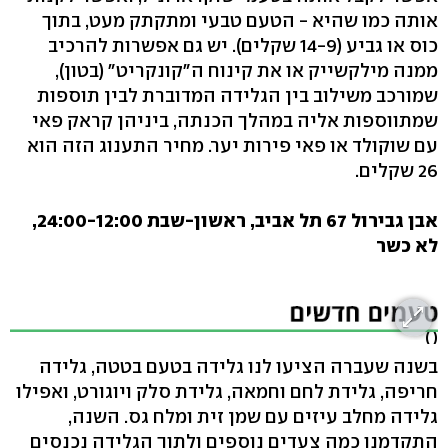
אותה כמו שהיא - הטעם טבעי ומתקתק מעט, בתוך
כוס או גביע (14-9 שקלים). יש גם אפשרות להרכיב
ממנה מילקשייק או את קינוח ה"קונקריט" (בטון),
שמורכב משילוב בין הגלידה המדוברת לבין תוספות
שמתווספות אליה במהלך הכנתה, ביניהן קראק פאי
עם שוקולד או פאי פירות יער. מחיר התענוג הזה הוא
26 שקלים.
אבן גבירול 67 תל אביב, ראשון-שבת 24:00-12:00,
לא כשר
( )
בשנה שעברה הציעו לנו גלידה בטעם בטטה, גלידה
חריפה, גלידת לחם וחמאה, גלידת סלק ויוגורט, ואפילו
גלידה מחלב עיזים עם שמן זית ומלח גס. השנה,
התקדמנו כמה צעדים נוספים ולתוך הגלידה נכנסים