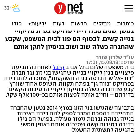
בגלל רטיבות: חברת בנייה
תשלם לבני זוג 100 אלף ש'
במשך שנים סבלו דיירי פרויקט בפ"ת מליקויי
בנייה קשים. לבסוף הם פנו לבית המשפט, שקבע
שהחברה כשלה שוב ושוב בניסיון לתקן אותם
עו"ד שלדון שורר
פורסם: 15.08.18, 17:01
בית משפט השלום בתל אביב
קיבל
לאחרונה תביעת
פיצויים בגין ליקויי בנייה שהגישו בני זוג נגד חברת
"דור-אל ש. הנדסה בניה והשקעות", שמכרה להם דירה
בפרויקט "נווה גן" בפתח תקווה. השופט אהוד שוורץ
קבע שהחברה כשלה בתיקון ליקויי הרטיבות הקשים
בדירתם – וחייב אותה לפצות אותם בכ-100 אלף שקל.
בתביעה שהגישו בני הזוג במרץ 2014 נטען שהחברה
התחייבה בהסכם המכר לספק להם דירה באיכות
בנייה גבוהה וברמת גימור מעולה. בפועל הם גילו
בדירה רטיבות קשה שסיכנה אותם באופן ממשי
בהגיעה לתשתית החשמל.