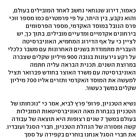
ה-35 בעולם (צילום: ניצן דרור, משה מזרחי)
כאמור, דירוג שנגחאי נחשב לאחד המובילים בעולם,
והוא נקבע, בין היתר, על פי פרמטרים כמו מספר זוכי
פרס הנובל במוסד האקדמי, מספר הפרסומים
בירחונים אקדמיים ומדעיים מובילים. בתוך כך, יש
לציין כי על אף הדירוג המחמיא, האוניברסיטה
העברית מתמודדת בשנים האחרונות עם משבר כלכלי
על רקע גירעונות בגובה 900 מיליון שקלים שצברה
במרוצת השנים. תכנית הבראה עליה חתמה
האוניברסיטה עם משרד האוצר בחודש פברואר תציל
למעשה את המוסד האקדמי ותזרים אליו 700 מיליון
שקלים במשך כעשור.
נשיא הטכניון, פרופ' פרץ לביא, אמר כי "נוכחותו של
הטכניון בנבחרת מאה האוניברסיטאות המובילות
בעולם במשך 7 שנים רצופות היא תוצאה של עבודה
קשה ומסורה של הנהלת הטכניון, חברי הסגל ועובדיו.
את חברי הסגל אנחנו בוחרים בקפידה על סמך