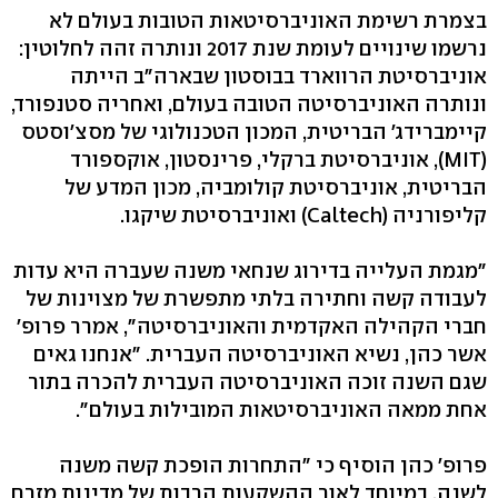
בצמרת רשימת האוניברסיטאות הטובות בעולם לא
נרשמו שינויים לעומת שנת 2017 ונותרה זהה לחלוטין:
אוניברסיטת הרווארד בבוסטון שבארה"ב הייתה
ונותרה האוניברסיטה הטובה בעולם, ואחריה סטנפורד,
קיימברידג' הבריטית, המכון הטכנולוגי של מסצ'וסטס
(MIT), אוניברסיטת ברקלי, פרינסטון, אוקספורד
הבריטית, אוניברסיטת קולומביה, מכון המדע של
קליפורניה (Caltech) ואוניברסיטת שיקגו.
"מגמת העלייה בדירוג שנחאי משנה שעברה היא עדות
לעבודה קשה וחתירה בלתי מתפשרת של מצוינות של
חברי הקהילה האקדמית והאוניברסיטה", אמרר פרופ'
אשר כהן, נשיא האוניברסיטה העברית. "אנחנו גאים
שגם השנה זוכה האוניברסיטה העברית להכרה בתור
אחת ממאה האוניברסיטאות המובילות בעולם".
פרופ' כהן הוסיף כי "התחרות הופכת קשה משנה
לשנה, במיוחד לאור ההשקעות הרבות של מדינות מזרח