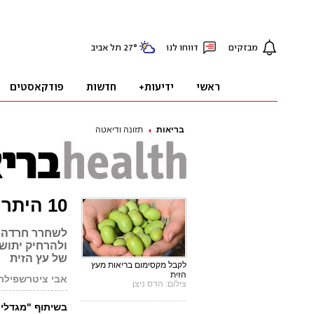
בריאות
תזונה ודיאטה
10 היתרונות המפתיעים של עץ הזית
לשחרר חרדה ו
ולהרחיק יתוש
של עץ הזית
לקבל מקסימום בריאות מעץ
הזית
אבי ציטרשפילר
צילום: הדס ניצן
בשיתוף "מגדלי 