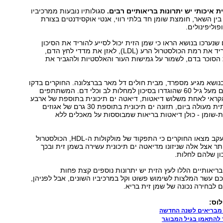
ית איכותי יש יתרונות בריאותיים רבים.
סגולותיו נובעות ממרכיביו
ין השאר, חומצת שומן חד בלתי רווי, אנטי אוקסידנטים בצורת
נערכו בנושא הראו כי שמן הזית יכול לסייע להוריד את הסיכון
למחלות לב, להוריד את רמת הכולסטרול הרע (LDL), לאזן את מדדי לחץ הדם,
הסוכר בדם, לשמור על גמישות העור והאלסטיות ולהגביר את
ושא מגיע מספרד, מבית חולים דל מאר בברצלונה. החוקרים בדקו
שנה 296 מבוגרים מעל גיל 60 שהוגדרו בסיכון למחלות לב וכלי דם. המשתתפים
קראי לאחת משלוש דיאטות, דיאטה ים תיכונית בתוספת של ארבע
כפות שמן זית כתית מעולה ביום, תזונה ים תיכונית בתוספת 30 גרם של אגוזים
ת-שומן - כולן דיאטות בריאות שמבוססות על מאכלים ללא
לאחר שנה של מעקב מצאו החוקרים כי התפקוד של מולקולות ה-HDL, הכולסטרול
ותר אצל אלה שניזונו מדיאטה ים תיכונית עשירה בשמן זית ובכך
ון שלהם לחלות.
בריאותיים הללו לעץ הזית יש יתרונות נוספים קצת פחות
ם עשר המלצות לשימוש פשוט וקל במרכיביו השונים, אבל לפניהן,
 לבחירה נכונה של שמן זית בריא.
ך להתאמן בגיל המבוגר