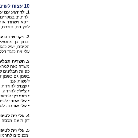
10 עצות לשימוש נוסף בתוצרת עץ הזית
1. להירגע עם עלי זית.
ולהיטיב במקרים 
ירפא וישחרר אותנ
לחץ דם, סוכרת, 
2. ניקוי שינים עם קיסמים דקים מענפי העץ.
ובתוך כך מחטאי
הקיסם, יעיל כנג
עלי זית כנגד דל
3. השרית תבלינים בשמן זית.
כפיות תבלינים 
בשמן גם כשמן זי
לעשות עם:
• קצח:
להורדת ר
• צ'ילי:
להרזיה.
• רוזמרין:
לחיזוק 
• עלי אזוב:
לשיפו
• עלי אורגנו:
לטי
4. עלי זית לטיפול בווירוסים וחיידקים:
דקות עם מכסה סג
5. עלי זית לטיפול ברמות סוכר גבוהות בדם:
ומכניסים לתרמוס