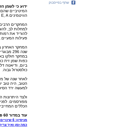
שתף בפייסבוק
ידוע כי לשמן הז
המיטיביים שהם ב
הוויטמינים E, A ופוליפינולים.
המחקרים הרבים ש
להוריד את רמות 
פעילות המעיים.
המחקר האחרון בנ
במחקר חולקו בא
ביום, ודיאטה דל
כולסטרול גבוה.
הטוב, היה טוב י
למעשה ירד הסיכ
ולצד היתרונות ה
מפורסמים. לפניכ
הכללים המחייבים
עוד במדור 60 פלוס:
מניסיון: 6 שינויים מבריאים לשנה החדשה
כמה זמן ואיך צרי