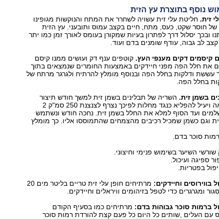
חליטת עלי זית עשויה לשחרר את המתח והנוקשות מגופינו
של חוסר שקט, כעס, מתח, חיים בקצב עמוס ותובעני. עץ הזית
ו ובכך יסלול דרך לפתרון בעיות שמקורן בעומס לאורך זמן כמו יתר
קצב לב גבוה, עודף שומנים בדם ועוד.
קוטפים ענף דק ועושים ממנו קיסם
ם את חלל הפה מפני חיידקים באמצעות החומרים שנמצאים בתוך
ד עששת ודלקות בחלל הפה ובנוסף מומלץ להרתיח ולגרגר מרתח של
קות בחלל הפה.
השריה של תבלינים בשמן זית למשך חודש תיצור
משרה נאה למראה ויעיל להפליא כנגד מחלות לפיכך נצרף לצנצנת 250 סמ"ק 2
שלמים ועד הסוף למלא את החלל בשמן זית. נחכה חודש ונשתמש
ת וגם כשמן שמכיל רכיבים מהצמחים שהתמוססו אליו. כך מומלץ
מות סוכר בדם.
שורשי השיער בשימוש פנימי וחיצוני.
ר ספיגה ועיכול.
פול בפטריות.
מרתיחים חופן עלי זית טריים בליטר מים 20
ור ומגרגרים כדי לטפל בזיהומים וויראלים וחיידקים.
מרתיחים כמו בסעיף הקודם
 עם העלים ,שותים כל היום כל פעם קצת להורדת רמות סוכר