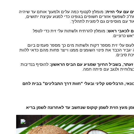
מומלץ לקטוף כמה עלים ולמעוך אותם עד שיהיה
אח"כ לשפשף אזורים חשופים בגופינו כדי למנוע עקיצת יתושים,
אוד עם מוסיפים גם לימונית לתהליך.
מומלץ להרתיח ולשתות עלי זית כדי לטפל
אש כרוניים.
עוס עלי זית מספר דקות ולשתות מים כך מספר פעמים ביום
יגביר הכבד את פינוי השומנים ממנו וייצר פחות מהם כדאי ללוות
כת סיבים.
להוסיף בנדיבות
צלוחית ולנגב עם פיתה חמה.
ונאי, הרבליסט קליני ובעלי "חוות דרך התבלינים" בבית לחם
מן מעץ הזית לשמן קוקוס שנחשב עד לאחרונה לשמן בריא