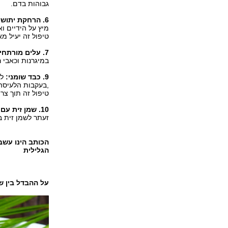
גבוהות בדם.
6. הרחקת יתושים עם עלי הזית:
מיץ על הידיים ו
טיפול זה יעיל מ
7. עלים מורתחים לכאבי ראש:
במיגרנות וכאבי ר
9. כבד שומני:
לל
,בעקבות הלעיסה 
טיפול זה תוך צרי
10. שמן זית עם זעתר, בשביל החיוך שמגיע עם הביס הראשון:
זעתר לשמן זית ב
הכותב הינו עשב
הגלילית
על ההבדל בין ש